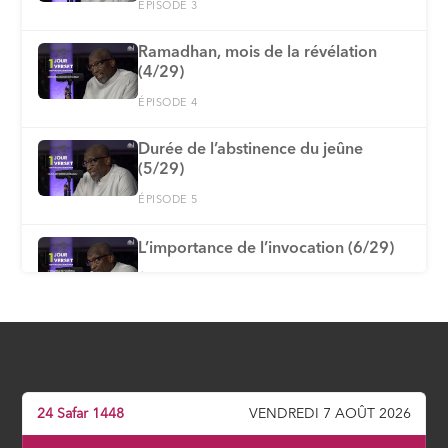
ÉPISODE 3
Ramadhan, mois de la révélation
(4/29)
ÉPISODE 4
Durée de l’abstinence du jeûne
(5/29)
ÉPISODE 5
L’importance de l’invocation (6/29)
ÉPISODE 6
Explication de la Fatiha : ses
appellations et mérites (7/29)
ÉPISODE 7
24 Safar 1448
VENDREDI 7 AOÛT 2026
Allâh, le nom suprême (8/29)