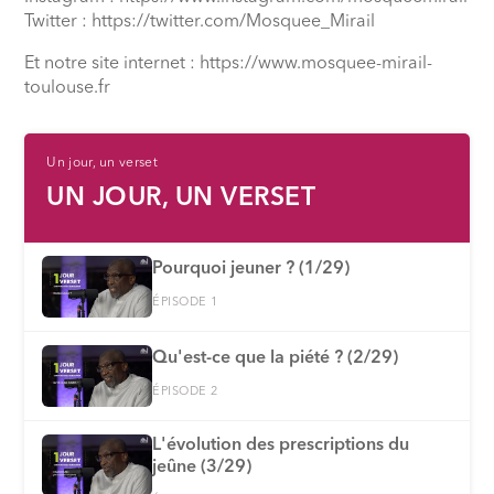
Twitter : https://twitter.com/Mosquee_Mirail
Et notre site internet : https://www.mosquee-mirail-
toulouse.fr
Un jour, un verset
UN JOUR, UN VERSET
Pourquoi jeuner ? (1/29)
ÉPISODE 1
Qu'est-ce que la piété ? (2/29)
ÉPISODE 2
L'évolution des prescriptions du
jeûne (3/29)