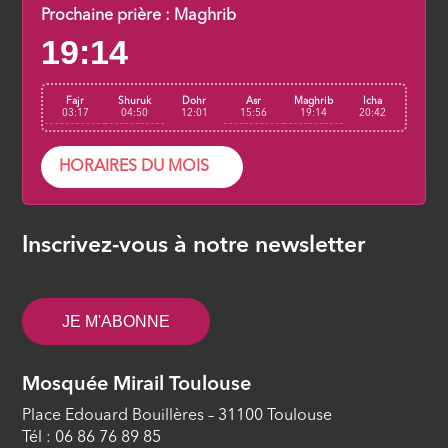
ÉPISODE 8
Prochaine prière :
Maghrib
19:14
Ar Rahman, Le Miséricordieux par
essence (9/29)
Fajr
Shuruk
Dohr
Asr
Maghrib
Icha
ÉPISODE 9
03:17
04:50
12:01
15:56
19:14
20:42
La Basmala (Bismillahir-Rahmanir-
HORAIRES DU MOIS
Rahim) est-elle un verset de la
sourate ? (10/29)
ÉPISODE 10
Inscrivez-vous à notre newsletter
Al hamdulillah lillahi (Les louanges
appartiennent toutes à Allâh) (11/29)
JE M'ABONNE
ÉPISODE 11
Le Seigneur de l’univers (12/29)
Mosquée Mirail Toulouse
ÉPISODE 12
Place Edouard Bouillères – 31100 Toulouse
Tél : 06 86 76 89 85