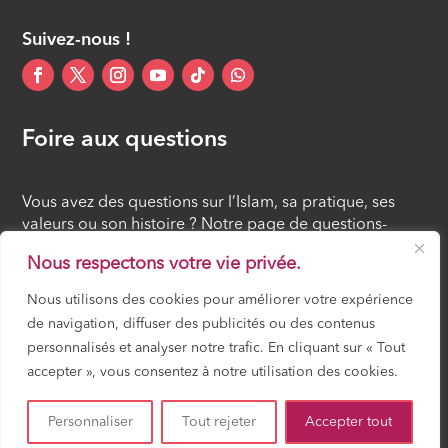
Suivez-nous !
Foire aux questions
Vous avez des questions sur l’Islam, sa pratique, ses
valeurs ou son histoire ? Notre page de questions-
réponses rassemble des réponses claires et accessibles
Nous respectons votre vie privée.
à tous, croyants ou simples curieux.
Nous utilisons des cookies pour améliorer votre expérience
de navigation, diffuser des publicités ou des contenus
FOIRE AUX QUESTIONS
personnalisés et analyser notre trafic. En cliquant sur « Tout
accepter », vous consentez à notre utilisation des cookies.
Mosquée Mirail Toulouse – Gérée par ACCIF (Association Cultuelle et
Culturelle Islamique en France) – Tous droits réservés –
Mentions légales
Personnaliser
Tout rejeter
Accepter tout