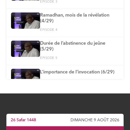
ÉPISODE 3
Ramadhan, mois de la révélation
(4/29)
ÉPISODE 4
Durée de l’abstinence du jeûne
(5/29)
ÉPISODE 5
L’importance de l’invocation (6/29)
ÉPISODE 6
Explication de la Fatiha : ses
appellations et mérites (7/29)
ÉPISODE 7
26 Safar 1448
DIMANCHE 9 AOÛT 2026
Allâh, le nom suprême (8/29)