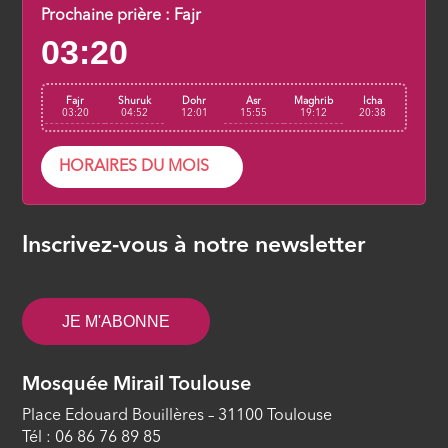
ÉPISODE 8
Prochaine prière :
Fajr
03:20
Ar Rahman, Le Miséricordieux par
essence (9/29)
Fajr
Shuruk
Dohr
Asr
Maghrib
Icha
ÉPISODE 9
03:20
04:52
12:01
15:55
19:12
20:38
La Basmala (Bismillahir-Rahmanir-
HORAIRES DU MOIS
Rahim) est-elle un verset de la
sourate ? (10/29)
ÉPISODE 10
Inscrivez-vous à notre newsletter
Al hamdulillah lillahi (Les louanges
appartiennent toutes à Allâh) (11/29)
JE M'ABONNE
ÉPISODE 11
Le Seigneur de l’univers (12/29)
Mosquée Mirail Toulouse
ÉPISODE 12
Place Edouard Bouillères – 31100 Toulouse
Tél : 06 86 76 89 85