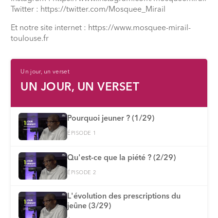
Twitter : https://twitter.com/Mosquee_Mirail
Et notre site internet : https://www.mosquee-mirail-
toulouse.fr
Un jour, un verset
UN JOUR, UN VERSET
Pourquoi jeuner ? (1/29)
ÉPISODE 1
Qu'est-ce que la piété ? (2/29)
ÉPISODE 2
L'évolution des prescriptions du
jeûne (3/29)