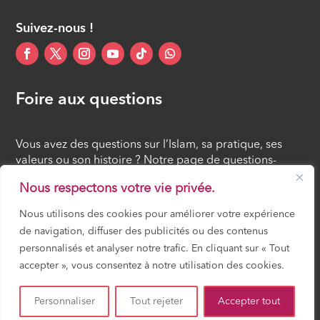
Suivez-nous !
Foire aux questions
Vous avez des questions sur l’Islam, sa pratique, ses
valeurs ou son histoire ? Notre page de questions-
réponses rassemble des réponses claires et accessibles
Nous respectons votre vie privée.
à tous, croyants ou simples curieux.
Nous utilisons des cookies pour améliorer votre expérience
de navigation, diffuser des publicités ou des contenus
FOIRE AUX QUESTIONS
personnalisés et analyser notre trafic. En cliquant sur « Tout
accepter », vous consentez à notre utilisation des cookies.
Mosquée Mirail Toulouse – Gérée par ACCIF (Association Cultuelle et
Culturelle Islamique en France) – Tous droits réservés –
Mentions légales
Personnaliser
Tout rejeter
Accepter tout