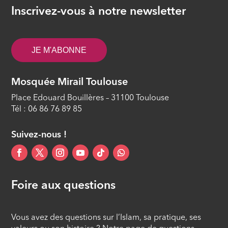
Le début et la fin de la période
Inscrivez-vous à notre newsletter
d’abstinence du jeûne du mois de
Ramadan (10/40)
ÉPISODE 10
JE M'ABONNE
Le repas de fin de nuit précédant le
début du jeûne du mois de Ramadan
Mosquée Mirail Toulouse
(As-Souhour) (11/40)
Place Edouard Bouillères – 31100 Toulouse
ÉPISODE 11
Tél : 06 86 76 89 85
La recommandation de rompre tôt le
jeûne (12/40)
Suivez-nous !
ÉPISODE 12
Foire aux questions
Vous avez des questions sur l’Islam, sa pratique, ses