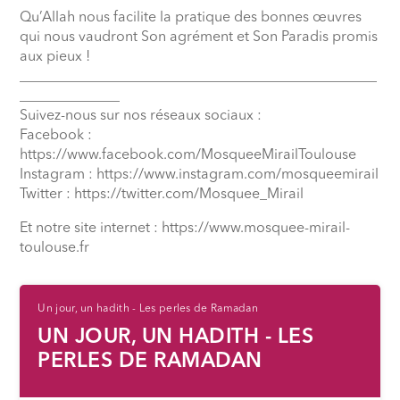
Qu’Allah nous facilite la pratique des bonnes œuvres
qui nous vaudront Son agrément et Son Paradis promis
aux pieux !
__________________________________________________
______________
Suivez-nous sur nos réseaux sociaux :
Facebook :
https://www.facebook.com/MosqueeMirailToulouse
Instagram : https://www.instagram.com/mosqueemirail
Twitter : https://twitter.com/Mosquee_Mirail
Et notre site internet : https://www.mosquee-mirail-
toulouse.fr
Un jour, un hadith - Les perles de Ramadan
UN JOUR, UN HADITH - LES
PERLES DE RAMADAN