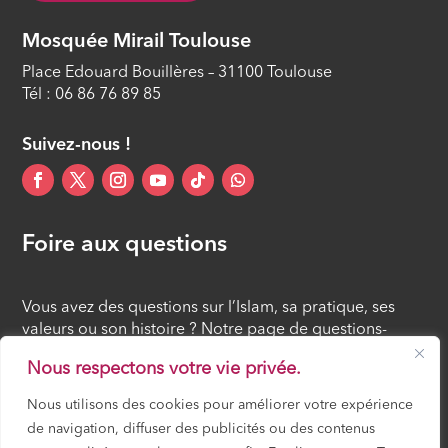
Le repas de fin de nuit précédant le
début du jeûne du mois de Ramadan
Mosquée Mirail Toulouse
(As-Souhour) (11/40)
Place Edouard Bouillères – 31100 Toulouse
ÉPISODE 11
Tél : 06 86 76 89 85
La recommandation de rompre tôt le
jeûne (12/40)
Suivez-nous !
ÉPISODE 12
Foire aux questions
Vous avez des questions sur l’Islam, sa pratique, ses
valeurs ou son histoire ? Notre page de questions-
réponses rassemble des réponses claires et accessibles
Nous respectons votre vie privée.
à tous, croyants ou simples curieux.
Nous utilisons des cookies pour améliorer votre expérience
de navigation, diffuser des publicités ou des contenus
FOIRE AUX QUESTIONS