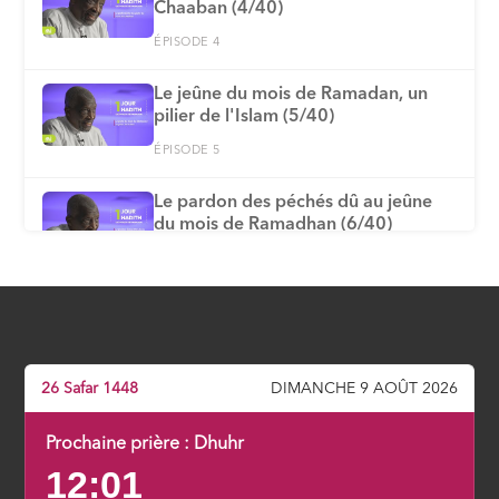
Chaaban (4/40)
ÉPISODE 4
Le jeûne du mois de Ramadan, un
pilier de l'Islam (5/40)
ÉPISODE 5
Le pardon des péchés dû au jeûne
du mois de Ramadhan (6/40)
ÉPISODE 6
Comment déterminer le début et la
fin du mois de Ramadan (7/40)
ÉPISODE 7
26 Safar 1448
DIMANCHE 9 AOÛT 2026
Les actes, dont le jeûne, ne valent
que par les intentions qui les anime
Prochaine prière :
Dhuhr
(8/40)
12:01
ÉPISODE 8