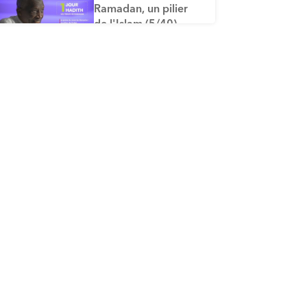
Ramadan, un pilier
de l'Islam (5/40)
ÉPISODE 5
Le pardon des
péchés dû au jeûne
du mois de
Ramadhan (6/40)
ÉPISODE 6
Comment
déterminer le début
et la fin du mois de
Ramadan (7/40)
ÉPISODE 7
Les actes, dont le