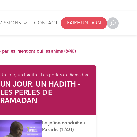
MISSIONS
CONTACT
FAIRE UN DON
 par les intentions qui les anime (8/40)
Un jour, un hadith - Les perles de Ramadan
UN JOUR, UN HADITH -
LES PERLES DE
RAMADAN
Le jeûne conduit au
Paradis (1/40)