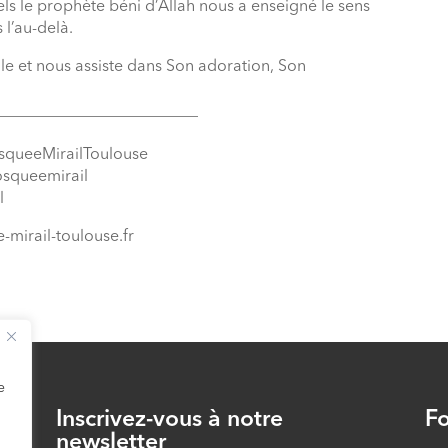
ls le prophète béni d’Allah nous a enseigné le sens
 l’au-delà.
ile et nous assiste dans Son adoration, Son
_________________________
squeeMirailToulouse
osqueemirail
l
-mirail-toulouse.fr
e
Inscrivez-vous à notre
Fo
26
newsletter