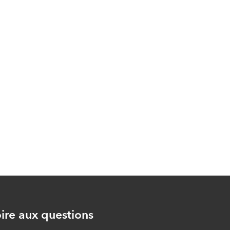
jeûne, ne valent que
par les intentions qui
les anime (8/40)
ÉPISODE 8
L’obligation de
formuler l’intention
du jeûne du mois de
Ramadan avant
l'aube (9/40)
ÉPISODE 9
Le début et la fin de
la période
d’abstinence du
jeûne du mois de
Ramadan (10/40)
ire aux questions
ÉPISODE 10