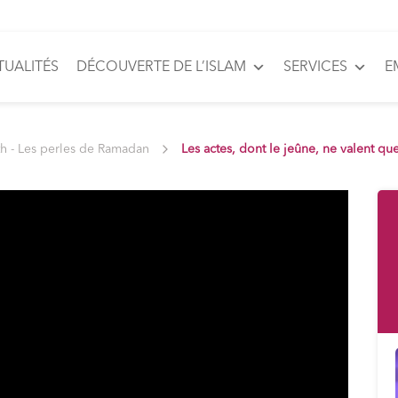
TUALITÉS
DÉCOUVERTE DE L’ISLAM
SERVICES
E
th - Les perles de Ramadan
Les actes, dont le jeûne, ne valent que