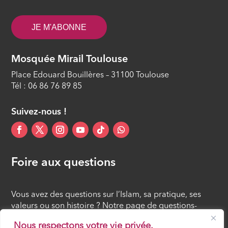
mecquois
ÉPISODE 11
JE M'ABONNE
Le voyage nocturne et ses
enseignements
Mosquée Mirail Toulouse
ÉPISODE 12
Place Edouard Bouillères – 31100 Toulouse
Tél : 06 86 76 89 85
Suivez-nous !
Foire aux questions
Vous avez des questions sur l’Islam, sa pratique, ses
valeurs ou son histoire ? Notre page de questions-
réponses rassemble des réponses claires et accessibles
Nous respectons votre vie privée.