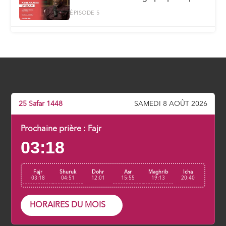
ÉPISODE 5
L’accueil du message divin
ÉPISODE 6
Le poids de la révélation
ÉPISODE 7
25 Safar 1448
SAMEDI 8 AOÛT 2026
Face à l'adversité
Prochaine prière :
Fajr
ÉPISODE 8
03:18
L’émigration en Abyssinie
Fajr
Shuruk
Dohr
Asr
Maghrib
Icha
ÉPISODE 9
03:18
04:51
12:01
15:55
19:13
20:40
Un secours inattendu : la conversion
HORAIRES DU MOIS
de notables de haut rang