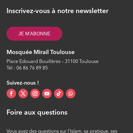
ÉPISODE 10
Inscrivez-vous à notre newsletter
Prédication destinée aux non-
mecquois
ÉPISODE 11
JE M'ABONNE
Le voyage nocturne et ses
enseignements
Mosquée Mirail Toulouse
ÉPISODE 12
Place Edouard Bouillères – 31100 Toulouse
Tél : 06 86 76 89 85
Suivez-nous !
Foire aux questions
Vous avez des questions sur l’Islam, sa pratique, ses