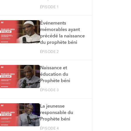
ÉPISODE 1
Événements
mémorables ayant
précédé la naissance
du prophète béni
ÉPISODE 2
Naissance et
éducation du
Prophète béni
ÉPISODE 3
La jeunesse
responsable du
Prophète béni
ÉPISODE 4