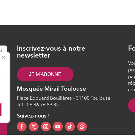
Inscrivez-vous à notre
Fo
26
newsletter
Vou
pra
e
JE M'ABONNE
pa
rép
Mosquée Mirail Toulouse
cro
Place Edouard Bouillères – 31100 Toulouse
Tél : 06 86 76 89 85
0
Suivez-nous !