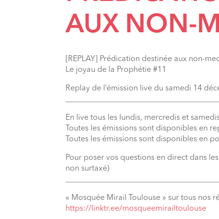
AUX NON-
[REPLAY] Prédication destinée aux non-me
Le joyau de la Prophétie #11
Replay de l’émission live du samedi 14 d
_______________________________________
En live tous les lundis, mercredis et samedis
Toutes les émissions sont disponibles en r
Toutes les émissions sont disponibles en p
Pour poser vos questions en direct dans le
non surtaxé)
_______________________________________
« Mosquée Mirail Toulouse » sur tous nos r
⁠https://linktr.ee/mosqueemirailtoulouse