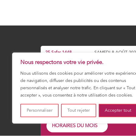
25 Safar 1448
SAMEDI 8 AOÛT 20
Nous respectons votre vie privée.
Prochaine prière :
Maghrib
Nous utilisons des cookies pour améliorer votre expérienc
19:13
de navigation, diffuser des publicités ou des contenus
personnalisés et analyser notre trafic. En cliquant sur « Tout
accepter », vous consentez à notre utilisation des cookies.
Fajr
Shuruk
Dohr
Asr
Maghrib
Icha
03:18
04:51
12:01
15:55
19:13
20:4
Personnaliser
Tout rejeter
Accepter tout
HORAIRES DU MOIS