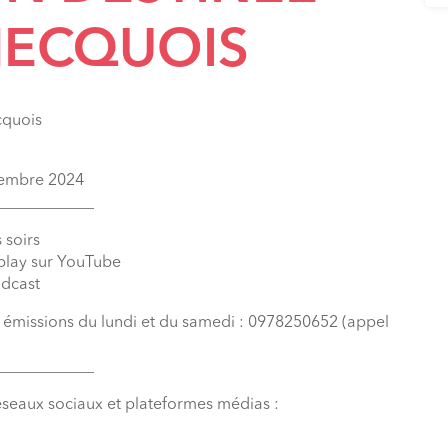
MECQUOIS
cquois
écembre 2024
____________
 soirs
eplay sur YouTube
odcast
s émissions du lundi et du samedi : 0978250652 (appel
____________
éseaux sociaux et plateformes médias :