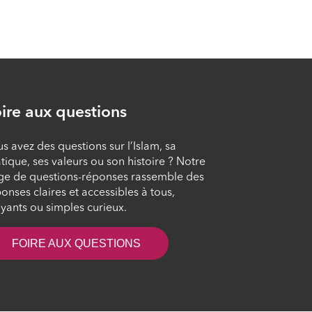
L’émigration en
Abyssinie
ÉPISODE 9
ire aux questions
Un secours inattendu
: la conversion de
s avez des questions sur l’Islam, sa
notables de haut
tique, ses valeurs ou son histoire ? Notre
rang
ge de questions-réponses rassemble des
onses claires et accessibles à tous,
ÉPISODE 10
yants ou simples curieux.
Prédication destinée
FOIRE AUX QUESTIONS
aux non-mecquois
ÉPISODE 11
Le voyage nocturne