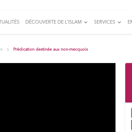
TUALITÉS
DÉCOUVERTE DE L’ISLAM
SERVICES
E
am
Prédication destinée aux non-mecquois