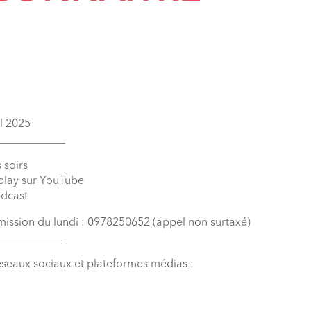
il 2025
____________
 soirs
eplay sur YouTube
odcast
émission du lundi : 0978250652 (appel non surtaxé)
____________
éseaux sociaux et plateformes médias :