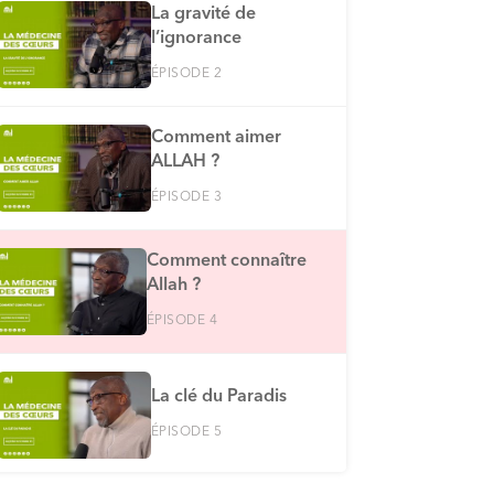
La gravité de
l’ignorance
ÉPISODE 2
Comment aimer
ALLAH ?
ÉPISODE 3
Comment connaître
Allah ?
ÉPISODE 4
La clé du Paradis
ÉPISODE 5