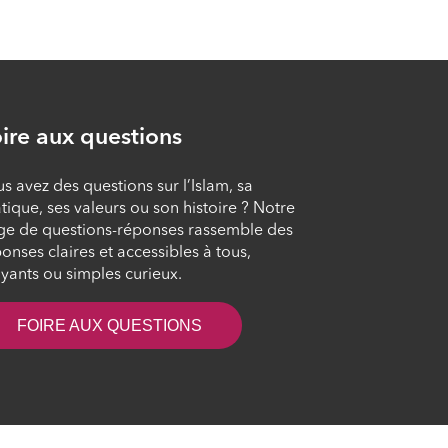
L’immense
miséricorde divine
ÉPISODE 10
ire aux questions
Les plans de Satan
pour égarer les fils
s avez des questions sur l’Islam, sa
d’Adam
tique, ses valeurs ou son histoire ? Notre
ge de questions-réponses rassemble des
ÉPISODE 11
onses claires et accessibles à tous,
yants ou simples curieux.
La guérison des
cœurs
FOIRE AUX QUESTIONS
ÉPISODE 12