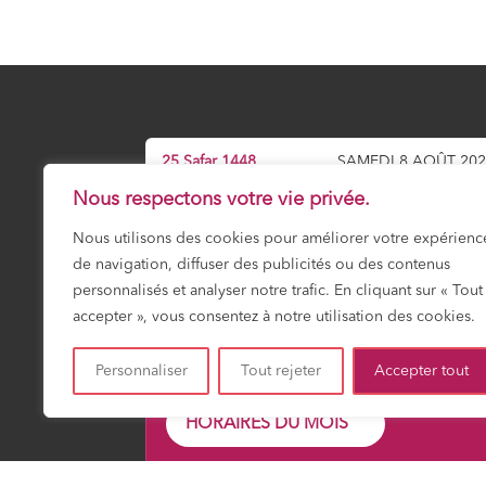
25 Safar 1448
SAMEDI 8 AOÛT 20
Nous respectons votre vie privée.
Prochaine prière :
Dhuhr
Nous utilisons des cookies pour améliorer votre expérienc
12:01
de navigation, diffuser des publicités ou des contenus
personnalisés et analyser notre trafic. En cliquant sur « Tout
accepter », vous consentez à notre utilisation des cookies.
Fajr
Shuruk
Dohr
Asr
Maghrib
Icha
03:18
04:51
12:01
15:55
19:13
20:4
Personnaliser
Tout rejeter
Accepter tout
HORAIRES DU MOIS