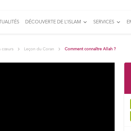
TUALITÉS
DÉCOUVERTE DE L’ISLAM
SERVICES
E
s cœurs
Leçon du Coran
Comment connaître Allah ?