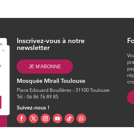
Inscrivez-vous à notre
Fo
26
newsletter
Vou
pra
e
JE M'ABONNE
pa
rép
Mosquée Mirail Toulouse
cro
Place Edouard Bouillères – 31100 Toulouse
Tél : 06 86 76 89 85
0
Suivez-nous !