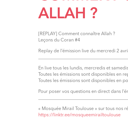
ALLAH ?
[REPLAY] Comment connaître Allah ?
Leçons du Coran #4
Replay de l’émission live du mercredi 2 avr
_______________________________________
En live tous les lundis, mercredis et samedis
Toutes les émissions sont disponibles en r
Toutes les émissions sont disponibles en p
Pour poser vos questions en direct dans l’
_______________________________________
« Mosquée Mirail Toulouse » sur tous nos r
⁠https://linktr.ee/mosqueemirailtoulouse