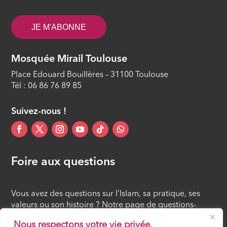
La guérison des cœurs
ÉPISODE 12
JE M'ABONNE
Mosquée Mirail Toulouse
Place Edouard Bouillères – 31100 Toulouse
Tél : 06 86 76 89 85
Suivez-nous !
Foire aux questions
Vous avez des questions sur l’Islam, sa pratique, ses
valeurs ou son histoire ? Notre page de questions-
réponses rassemble des réponses claires et accessibles
Nous respectons votre vie privée.