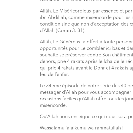
Assalamu ´alaikumu wa rahmatullahi wa ba
Allâh, Le Miséricordieux par essence et p
ibn Abdillah, comme miséricorde pour les 
condition sine qua non d’acceptation des œ
d’Allah (Coran 3: 31).
Allâh, Le Généreux, a offert à toute perso
opportunités pour Le combler ici-bas et dans
souhaite se préserver contre Son châtiment.
dehors, prie 4 rakats après le Icha de le ré
qui prie 4 rakats avant le Dohr et 4 rakats a
feu de l’enfer.
Le 34eme épisode de notre série des 40 per
messager d’Allah pour vous accompagner d
occasions faciles qu’Allah offre tous les jou
miséricorde.
Qu’Allah nous enseigne ce qui nous sera prof
Wassalamu ‘alaikumu wa rahmatullah !