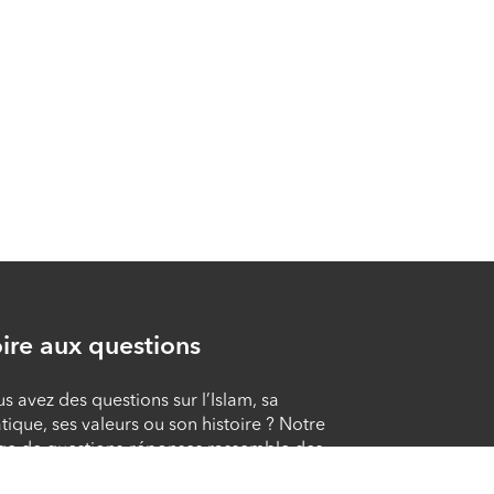
Le repas de fin de
nuit précédant le
début du jeûne du
mois de Ramadan
(As-Souhour) (11/40)
ÉPISODE 11
La recommandation
de rompre tôt le
jeûne (12/40)
ÉPISODE 12
ire aux questions
s avez des questions sur l’Islam, sa
tique, ses valeurs ou son histoire ? Notre
ge de questions-réponses rassemble des
onses claires et accessibles à tous,