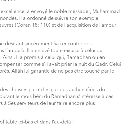
rakatuh
ar excellence, a envoyé le noble messager, Muhammad
mondes. Il a ordonné de suivre son exemple,
uvres (Coran 18: 110) et de l’acquisition de l’amour
nne désirant sincèrement Sa rencontre des
 l’au-delà. Il a enlevé toute excuse à celui qui
 Ainsi, Il a promis à celui qui, Ramadhan ou en
compenser comme s’il avait prier la nuit du Qadr. Celui
près, Allâh lui garantie de ne pas être touché par le
les choisies parmi les paroles authentifiées du
urant le mois béni du Ramadhan s’intéresse à ces
rs à Ses serviteurs de leur faire encore plus
itable ici-bas et dans l’au-delà !