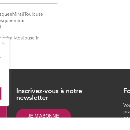
_________________________
squeeMirailToulouse
osqueemirail
l
-mirail-toulouse.fr
e
Inscrivez-vous à notre
Fo
26
newsletter
Vou
pra
JE M'ABONNE
pa
rép