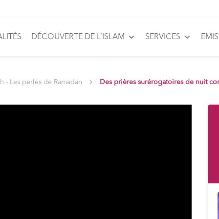
LITÉS
DÉCOUVERTE DE L’ISLAM
SERVICES
EMI
th - Les perles de Ramadan
Des prières surérogatoires de nuit co