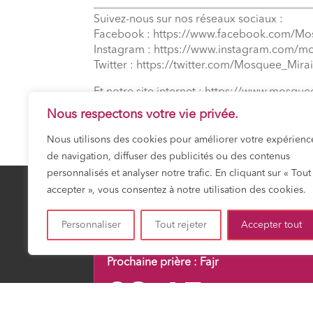
_______________________________________
Suivez-nous sur nos réseaux sociaux :
Facebook : https://www.facebook.com/Mo
Instagram : https://www.instagram.com/m
Twitter : https://twitter.com/Mosquee_Mirai
Et notre site internet : https://www.mosquee
Nous respectons votre vie privée.
Nous utilisons des cookies pour améliorer votre expérienc
de navigation, diffuser des publicités ou des contenus
personnalisés et analyser notre trafic. En cliquant sur « Tout
accepter », vous consentez à notre utilisation des cookies.
Personnaliser
Tout rejeter
Accepter tout
23 Safar 1448
JEUDI 6 AOÛT 20
Prochaine prière :
Fajr
03:15