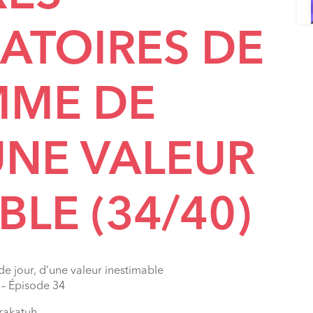
ATOIRES DE
MME DE
UNE VALEUR
BLE (34/40)
de jour, d’une valeur inestimable
– Épisode 34