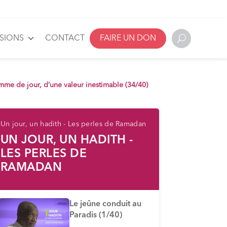
SSIONS
CONTACT
FAIRE UN DON
mme de jour, d’une valeur inestimable (34/40)
Un jour, un hadith - Les perles de Ramadan
UN JOUR, UN HADITH -
LES PERLES DE
RAMADAN
Le jeûne conduit au
Paradis (1/40)