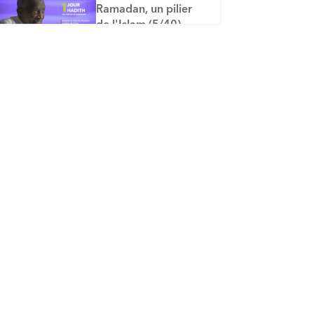
Ramadan, un pilier
de l'Islam (5/40)
ÉPISODE 5
Le pardon des
péchés dû au jeûne
du mois de
Ramadhan (6/40)
ÉPISODE 6
Comment
déterminer le début
et la fin du mois de
Ramadan (7/40)
ÉPISODE 7
Les actes, dont le