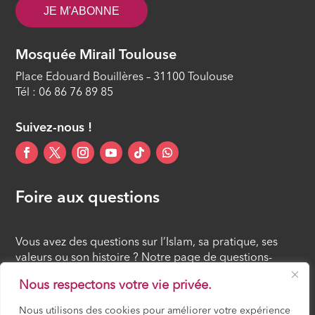
JE M'ABONNE
Mosquée Mirail Toulouse
Place Edouard Bouillères – 31100 Toulouse
Tél : 06 86 76 89 85
Suivez-nous !
Foire aux questions
Vous avez des questions sur l’Islam, sa pratique, ses
valeurs ou son histoire ? Notre page de questions-
réponses rassemble des réponses claires et accessibles
Nous respectons votre vie privée.
à tous, croyants ou simples curieux.
Nous utilisons des cookies pour améliorer votre expérience