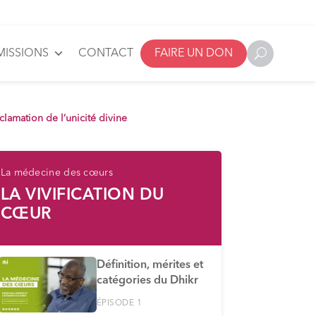
MISSIONS
CONTACT
FAIRE UN DON
oclamation de l’unicité divine
La médecine des cœurs
LA VIVIFICATION DU
CŒUR
Définition, mérites et
catégories du Dhikr
ÉPISODE 1