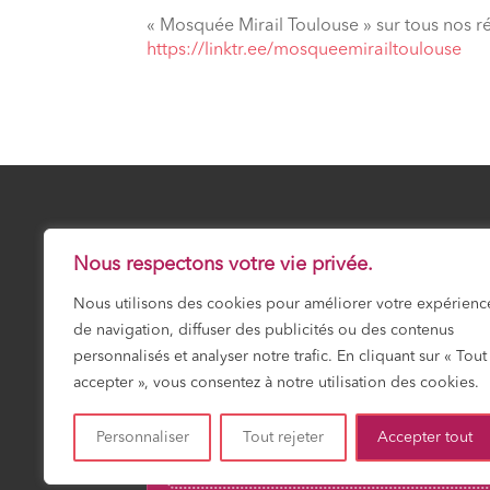
« Mosquée Mirail Toulouse » sur tous nos r
⁠https://linktr.ee/mosqueemirailtoulouse
24 Safar 1448
VENDREDI 7 AOÛT 20
Nous respectons votre vie privée.
Nous utilisons des cookies pour améliorer votre expérienc
Prochaine prière :
Fajr
de navigation, diffuser des publicités ou des contenus
03:17
personnalisés et analyser notre trafic. En cliquant sur « Tout
accepter », vous consentez à notre utilisation des cookies.
Personnaliser
Tout rejeter
Accepter tout
Fajr
Shuruk
Dohr
Asr
Maghrib
Icha
03:17
04:50
12:01
15:56
19:14
20:4