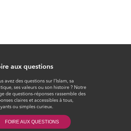
La citadelle du cœur
ÉPISODE 9
Dialoguer avec Allah
dans la prière
ÉPISODE 10
ire aux questions
Comment se faire
aimer d’Allah ?
s avez des questions sur l’Islam, sa
tique, ses valeurs ou son histoire ? Notre
ÉPISODE 11
ge de questions-réponses rassemble des
onses claires et accessibles à tous,
yants ou simples curieux.
FOIRE AUX QUESTIONS