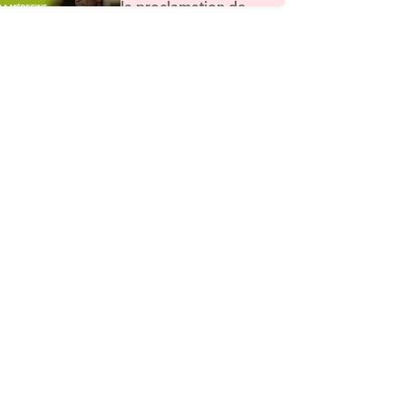
la proclamation de
l’unicité divine
ÉPISODE 5
Le retour vers Allah :
le repentir
ÉPISODE 6
Au delà du repentir,
la repentance
ÉPISODE 7
L’imaginaire de l’au
delà et son impact
sur la Foi
ÉPISODE 8