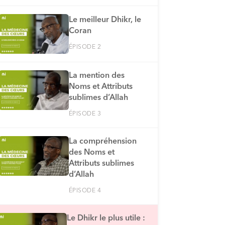
Le meilleur Dhikr, le
Coran
ÉPISODE 2
La mention des
Noms et Attributs
sublimes d’Allah
ÉPISODE 3
La compréhension
des Noms et
Attributs sublimes
d’Allah
ÉPISODE 4
Le Dhikr le plus utile :