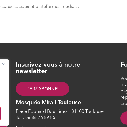
éseaux sociaux et plateformes médias :
Inscrivez-vous à notre
Fo
26
newsletter
Vou
e
pra
JE M'ABONNE
pa
rép
Mosquée Mirail Toulouse
cro
Place Edouard Bouillères – 31100 Toulouse
Tél : 06 86 76 89 85
2