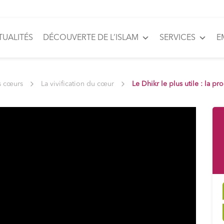
TUALITÉS
DÉCOUVERTE DE L’ISLAM
SERVICES
E
s cœurs
La vivification du cœur
Le Dhikr le plus utile : la pr