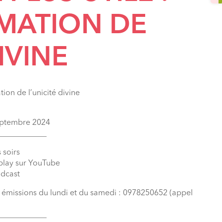
MATION DE
IVINE
ion de l’unicité divine
septembre 2024
____________
 soirs
eplay sur YouTube
odcast
s émissions du lundi et du samedi : 0978250652 (appel
____________