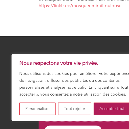
⁠https://linktr.ee/mosqueemirailtoulouse
25 Safar 1448
SAMEDI 8 AOÛT 20
Nous respectons votre vie privée.
Nous utilisons des cookies pour améliorer votre expérienc
Prochaine prière :
Fajr
de navigation, diffuser des publicités ou des contenus
03:18
personnalisés et analyser notre trafic. En cliquant sur « Tout
accepter », vous consentez à notre utilisation des cookies.
Personnaliser
Tout rejeter
Accepter tout
Fajr
Shuruk
Dohr
Asr
Maghrib
Icha
03:18
04:51
12:01
15:55
19:13
20:4