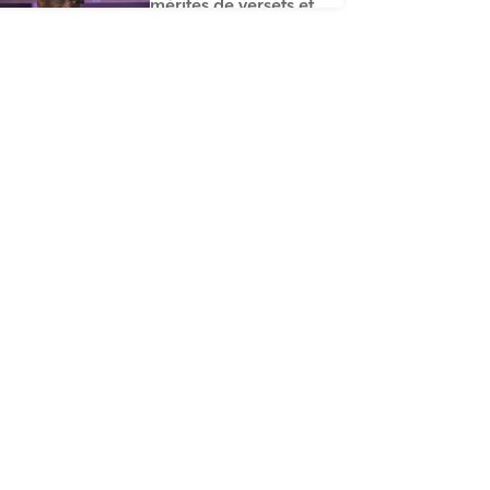
mérites de versets et
sourates
ÉPISODE 5
Mérites spécifiques
de certains versets et
sourates
ÉPISODE 6
Les différentes
lectures légiférées du
Coran
ÉPISODE 7
L’éthique du lecteur
du Coran
ÉPISODE 8