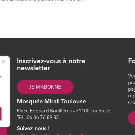
Inscrivez-vous à notre
Fo
26
newsletter
Vou
e
pra
JE M'ABONNE
pa
rép
Mosquée Mirail Toulouse
cro
Place Edouard Bouillères – 31100 Toulouse
Tél : 06 86 76 89 85
0
Suivez-nous !