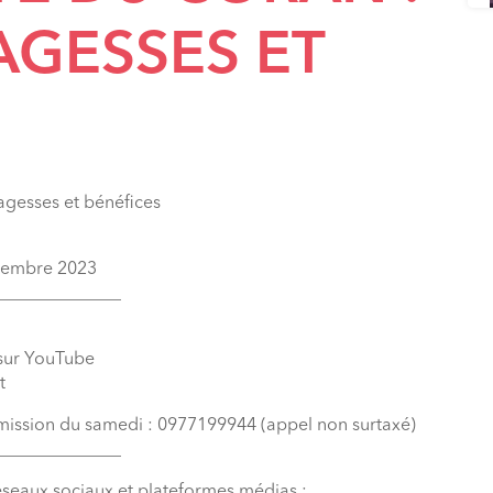
AGESSES ET
gesses et bénéfices
ptembre 2023
______________
 sur YouTube
t
émission du samedi : 0977199944 (appel non surtaxé)
______________
éseaux sociaux et plateformes médias :