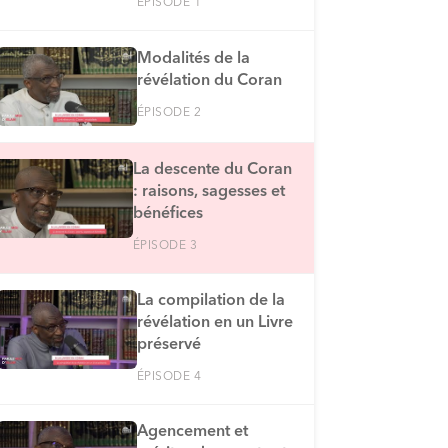
ÉPISODE 1
Modalités de la
révélation du Coran
ÉPISODE 2
La descente du Coran
: raisons, sagesses et
bénéfices
ÉPISODE 3
La compilation de la
révélation en un Livre
préservé
ÉPISODE 4
Agencement et