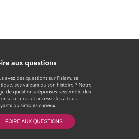
Les règles de
l’exégèse du Coran
ÉPISODE 9
Les méthodes
d’exégèse du Coran
ire aux questions
ÉPISODE 10
s avez des questions sur l’Islam, sa
Les finalités visées
tique, ses valeurs ou son histoire ? Notre
par le Coran (Partie
ge de questions-réponses rassemble des
1)
onses claires et accessibles à tous,
yants ou simples curieux.
ÉPISODE 11
FOIRE AUX QUESTIONS
Les finalités visées
par le Coran (Partie
2)