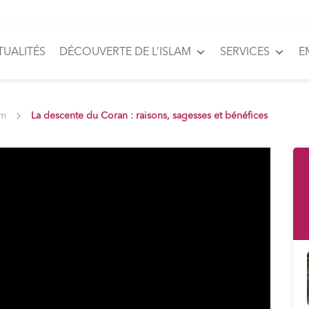
TUALITÉS
DÉCOUVERTE DE L’ISLAM
SERVICES
E
am
La descente du Coran : raisons, sagesses et bénéfices