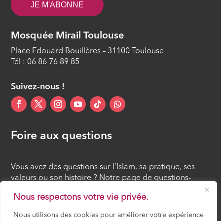
JE M'ABONNE
Les finalités visées par le Coran
(Partie 2)
Mosquée Mirail Toulouse
ÉPISODE 12
Place Edouard Bouillères – 31100 Toulouse
Tél : 06 86 76 89 85
Suivez-nous !
Foire aux questions
Vous avez des questions sur l’Islam, sa pratique, ses
valeurs ou son histoire ? Notre page de questions-
réponses rassemble des réponses claires et accessibles
Nous respectons votre vie privée.
à tous, croyants ou simples curieux.
Nous utilisons des cookies pour améliorer votre expérience