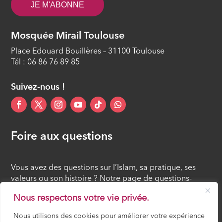
JE M'ABONNE
Les finalités visées par le Coran
(Partie 2)
Mosquée Mirail Toulouse
ÉPISODE 12
Place Edouard Bouillères – 31100 Toulouse
Tél : 06 86 76 89 85
Suivez-nous !
Foire aux questions
Vous avez des questions sur l’Islam, sa pratique, ses
valeurs ou son histoire ? Notre page de questions-
réponses rassemble des réponses claires et accessibles
Nous respectons votre vie privée.
à tous, croyants ou simples curieux.
Nous utilisons des cookies pour améliorer votre expérience