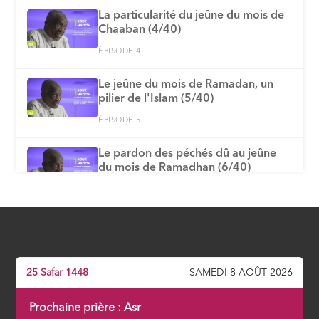
La particularité du jeûne du mois de
Chaaban (4/40)
ÉPISODE 4
Le jeûne du mois de Ramadan, un
pilier de l'Islam (5/40)
ÉPISODE 5
Le pardon des péchés dû au jeûne
du mois de Ramadhan (6/40)
ÉPISODE 6
Comment déterminer le début et la
fin du mois de Ramadan (7/40)
ÉPISODE 7
25 Safar 1448
SAMEDI 8 AOÛT 2026
Les actes, dont le jeûne, ne valent
que par les intentions qui les anime
Prochaine prière :
Asr