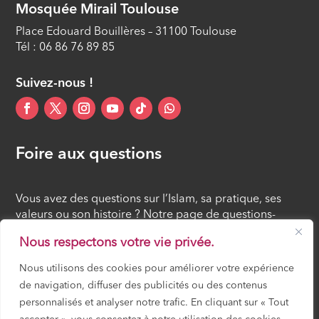
Mosquée Mirail Toulouse
(As-Souhour) (11/40)
Place Edouard Bouillères – 31100 Toulouse
ÉPISODE 11
Tél : 06 86 76 89 85
La recommandation de rompre tôt le
jeûne (12/40)
Suivez-nous !
ÉPISODE 12
Foire aux questions
Vous avez des questions sur l’Islam, sa pratique, ses
valeurs ou son histoire ? Notre page de questions-
réponses rassemble des réponses claires et accessibles
Nous respectons votre vie privée.
à tous, croyants ou simples curieux.
Nous utilisons des cookies pour améliorer votre expérience
de navigation, diffuser des publicités ou des contenus
FOIRE AUX QUESTIONS
personnalisés et analyser notre trafic. En cliquant sur « Tout