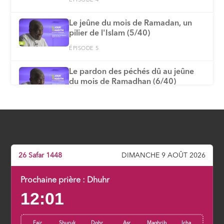
ÉPISODE 4
Le jeûne du mois de Ramadan, un
pilier de l'Islam (5/40)
ÉPISODE 5
Le pardon des péchés dû au jeûne
du mois de Ramadhan (6/40)
ÉPISODE 6
Comment déterminer le début et la
fin du mois de Ramadan (7/40)
ÉPISODE 7
26 Safar 1448
DIMANCHE 9 AOÛT 2026
Les actes, dont le jeûne, ne valent
que par les intentions qui les anime
Prochaine prière :
Dhuhr
(8/40)
12:01
ÉPISODE 8
Fajr
Shuruk
Dohr
Asr
Maghrib
Icha