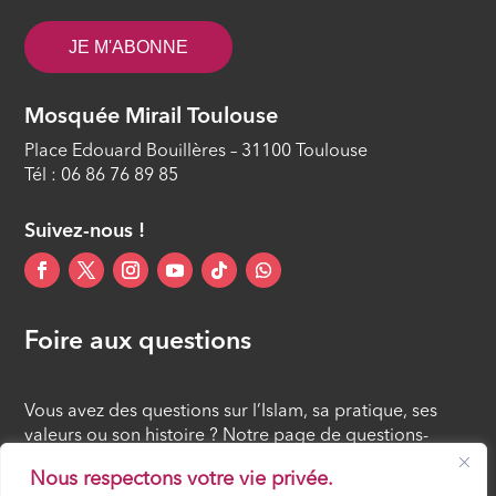
ÉPISODE 11
JE M'ABONNE
Les procréations médicalement
assistées
Mosquée Mirail Toulouse
ÉPISODE 12
Place Edouard Bouillères – 31100 Toulouse
Tél : 06 86 76 89 85
Suivez-nous !
Foire aux questions
Vous avez des questions sur l’Islam, sa pratique, ses
valeurs ou son histoire ? Notre page de questions-
réponses rassemble des réponses claires et accessibles
Nous respectons votre vie privée.
à tous, croyants ou simples curieux.