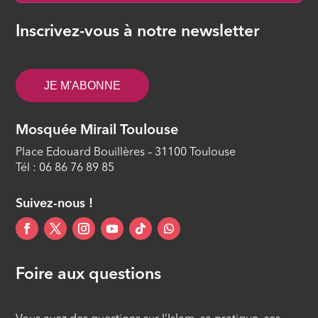
Le début et la fin de la période
Inscrivez-vous à notre newsletter
d’abstinence du jeûne du mois de
Ramadan (10/40)
ÉPISODE 10
JE M'ABONNE
Le repas de fin de nuit précédant le
début du jeûne du mois de Ramadan
Mosquée Mirail Toulouse
(As-Souhour) (11/40)
Place Edouard Bouillères – 31100 Toulouse
ÉPISODE 11
Tél : 06 86 76 89 85
La recommandation de rompre tôt le
jeûne (12/40)
Suivez-nous !
ÉPISODE 12
Foire aux questions