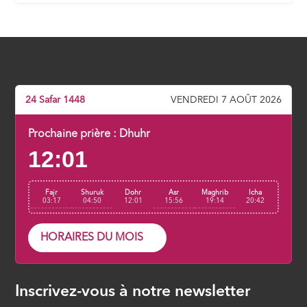
Aimer le bien pour tous
ÉPISODE 7
Le renoncement à ce bas monde
ÉPISODE 8
24 Safar 1448
VENDREDI 7 AOÛT 2026
S’apprêter à la rencontre d’Allah
Prochaine prière :
Dhuhr
12:01
ÉPISODE 9
Fajr
Shuruk
Dohr
Asr
Maghrib
Icha
03:17
04:50
12:01
15:56
19:14
20:42
HORAIRES DU MOIS
Inscrivez-vous à notre newsletter