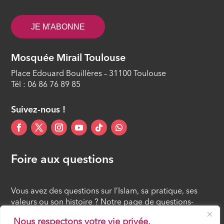
JE M'ABONNE
Mosquée Mirail Toulouse
Place Edouard Bouillères – 31100 Toulouse
Tél : 06 86 76 89 85
Suivez-nous !
Foire aux questions
Vous avez des questions sur l’Islam, sa pratique, ses
valeurs ou son histoire ? Notre page de questions-
réponses rassemble des réponses claires et accessibles
Nous respectons votre vie privée.