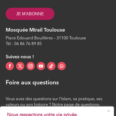
JE M'ABONNE
Mosquée Mirail Toulouse
Place Edouard Bouillères – 31100 Toulouse
Tél : 06 86 76 89 85
Suivez-nous !
Foire aux questions
Vous avez des questions sur l’Islam, sa pratique, ses
valeurs ou son histoire ? Notre page de questions-
réponses rassemble des réponses claires et accessibles
Nous respectons votre vie privée.