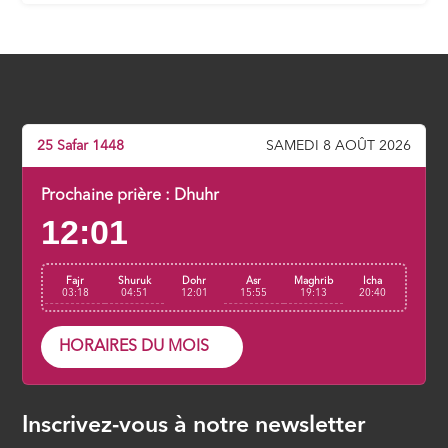
Aimer le bien pour tous
ÉPISODE 7
Le renoncement à ce bas monde
ÉPISODE 8
25 Safar 1448
SAMEDI 8 AOÛT 2026
S’apprêter à la rencontre d’Allah
Prochaine prière :
Dhuhr
12:01
ÉPISODE 9
Fajr
Shuruk
Dohr
Asr
Maghrib
Icha
03:18
04:51
12:01
15:55
19:13
20:40
HORAIRES DU MOIS
Inscrivez-vous à notre newsletter