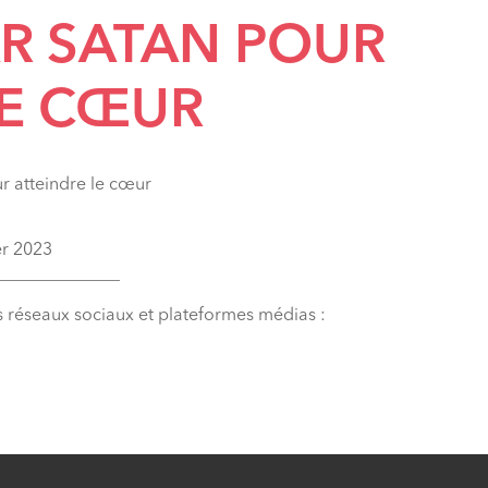
AR SATAN POUR
LE CŒUR
our atteindre le cœur
er 2023
______________
s réseaux sociaux et plateformes médias :