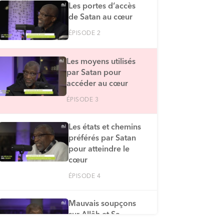
Les portes d‘accès
de Satan au cœur
ÉPISODE 2
Les moyens utilisés
par Satan pour
accéder au cœur
ÉPISODE 3
Les états et chemins
préférés par Satan
pour atteindre le
cœur
ÉPISODE 4
Mauvais soupçons
sur Allâh et Sa