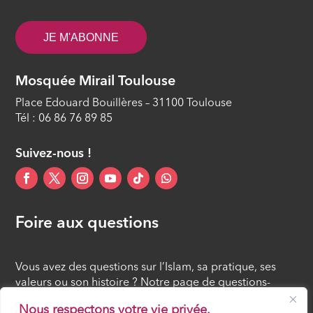
ÉPISODE 11
JE M'ABONNE
Mosquée Mirail Toulouse
Place Edouard Bouillères – 31100 Toulouse
Tél : 06 86 76 89 85
Suivez-nous !
Foire aux questions
Vous avez des questions sur l’Islam, sa pratique, ses
valeurs ou son histoire ? Notre page de questions-
réponses rassemble des réponses claires et accessibles
Nous respectons votre vie privée.