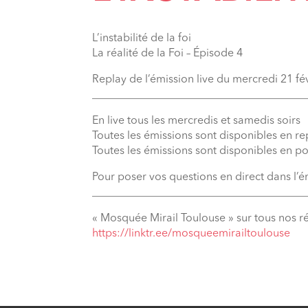
L’instabilité de la foi
La réalité de la Foi – Épisode 4
Replay de l’émission live du mercredi 21 fé
_______________________________________
En live tous les mercredis et samedis soirs
Toutes les émissions sont disponibles en r
Toutes les émissions sont disponibles en p
Pour poser vos questions en direct dans l’
_______________________________________
« Mosquée Mirail Toulouse » sur tous nos r
⁠https://linktr.ee/mosqueemirailtoulouse