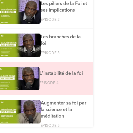
Les piliers de la Foi et
ses implications
ÉPISODE 2
Les branches de la
foi
ÉPISODE 3
L'instabilité de la foi
ÉPISODE 4
Augmenter sa foi par
la science et la
méditation
ÉPISODE 5