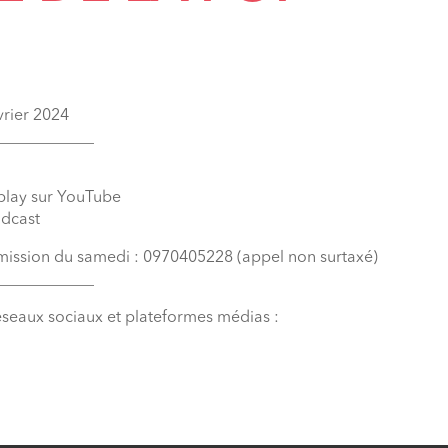
vrier 2024
____________
eplay sur YouTube
odcast
émission du samedi : 0970405228 (appel non surtaxé)
____________
éseaux sociaux et plateformes médias :