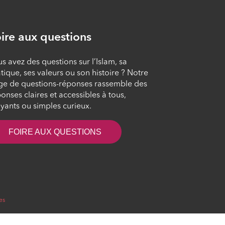
lieux bénis
ÉPISODE 9
ire aux questions
Les fruits de la Foi en
ce bas monde
s avez des questions sur l’Islam, sa
ÉPISODE 10
tique, ses valeurs ou son histoire ? Notre
ge de questions-réponses rassemble des
onses claires et accessibles à tous,
Les fruits de la Foi
yants ou simples curieux.
dans l’au-delà
ÉPISODE 11
FOIRE AUX QUESTIONS
es