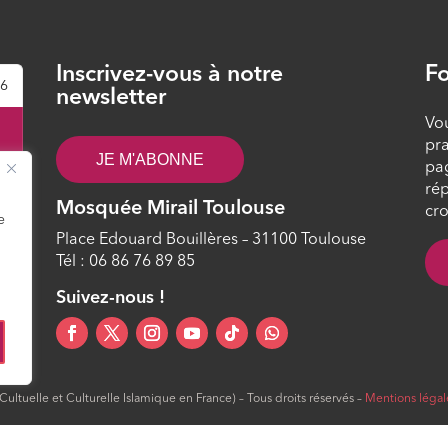
Inscrivez-vous à notre
Fo
26
newsletter
Vou
pra
JE M'ABONNE
pa
rép
Mosquée Mirail Toulouse
cro
e
Place Edouard Bouillères – 31100 Toulouse
Tél : 06 86 76 89 85
4
Suivez-nous !
ltuelle et Culturelle Islamique en France) – Tous droits réservés –
Mentions légal