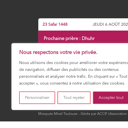
23 Safar 1448
JEUDI 6 AOÛT 20
Prochaine prière :
Dhuhr
12:01
Nous respectons votre vie privée.
Nous utilisons des cookies pour améliorer votre expérienc
de navigation, diffuser des publicités ou des contenus
Fajr
Shuruk
Dohr
Asr
Maghrib
Icha
03:15
04:49
12:01
15:56
19:16
20:4
personnalisés et analyser notre trafic. En cliquant sur « Tout
accepter », vous consentez à notre utilisation des cookies.
HORAIRES DU MOIS
Personnaliser
Tout rejeter
Accepter tout
Mosquée Mirail Toulouse – Gérée par ACCIF (Association Cu