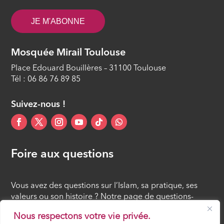
ÉPISODE 11
JE M'ABONNE
Les procréations médicalement
assistées
Mosquée Mirail Toulouse
ÉPISODE 12
Place Edouard Bouillères – 31100 Toulouse
Tél : 06 86 76 89 85
Suivez-nous !
Foire aux questions
Vous avez des questions sur l’Islam, sa pratique, ses
valeurs ou son histoire ? Notre page de questions-
réponses rassemble des réponses claires et accessibles
Nous respectons votre vie privée.
à tous, croyants ou simples curieux.