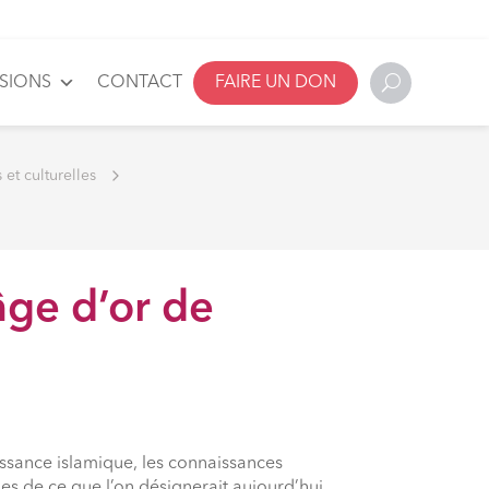
SSIONS
CONTACT
FAIRE UN DON
 et culturelles
âge d’or de
issance islamique, les connaissances
s de ce que l’on désignerait aujourd’hui