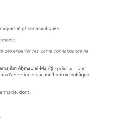
himiques et pharmaceutiques.
irmant :
ire des expériences, car la connaissance ne
ama ibn Aḥmad al-Majrīṭī
après lui — ont
dans l’adoption d’une
méthode scientifique
armacie, dont :
,