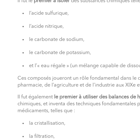
Il fut le
premier à isoler
des substances chimiques telle
l’acide sulfurique,
l’acide nitrique,
le carbonate de sodium,
le carbonate de potassium,
et l’« eau régale » (un mélange capable de dissou
Ces composés joueront un rôle fondamental dans le d
pharmacie, de l’agriculture et de l’industrie aux XIXe e
Il fut également
le premier à utiliser des balances de 
chimiques, et inventa des techniques fondamentales po
médicaments, telles que :
la cristallisation,
la filtration,