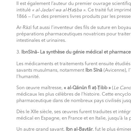
Il est également l’auteur du premier ouvrage scientifiq
intitulé
« al-Jadarī wa al-Ḥaṣba »
. Ce traité fut imprim
1866 — l’un des premiers livres produits par les pres
Ar-Rāzī fut aussi l’inventeur des fils de suture en b
préparations pharmaceutiques novatrices pour traiter l
intestinales et urinaires.
IbnSīnā– La synthèse du génie médical et pharmace
Les médicaments et traitements furent ensuite étudi
savants musulmans, notamment
Ibn Sīnā
(Avicenne), l
l’humanité.
Son œuvre maîtresse,
« al-Qānūn fī aṭ-Ṭibb »
(
Le Cano
médicaux les plus célèbres de l’histoire. Cette encycl
pharmaceutique dans de nombreux pays civilisés jusqu
Dès le XIIe siècle, ses œuvres furent traduites et in
médical en Espagne, en France et en Italie, jusqu’à la 
Un autre grand savant,
Ibn al-Bayṭār
, fut le plus émine