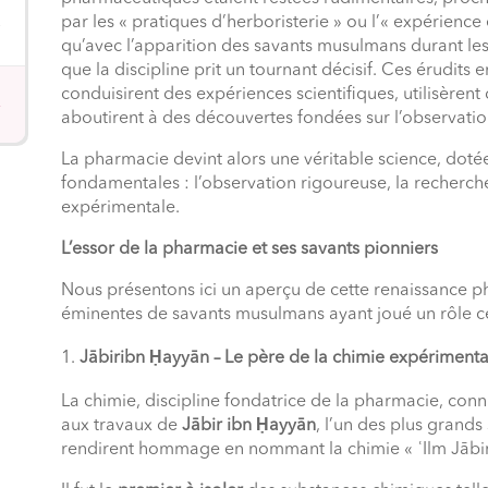
par les « pratiques d’herboristerie » ou l’« expérience
qu’avec l’apparition des savants musulmans durant les
que la discipline prit un tournant décisif. Ces érudits
conduisirent des expériences scientifiques, utilisèrent
aboutirent à des découvertes fondées sur l’observatio
La pharmacie devint alors une véritable science, dotée 
fondamentales : l’observation rigoureuse, la recherc
expérimentale.
L’essor de la pharmacie et ses savants pionniers
Nous présentons ici un aperçu de cette renaissance p
éminentes de savants musulmans ayant joué un rôle c
Jābiribn Ḥayyān – Le père de la chimie expérimenta
La chimie, discipline fondatrice de la pharmacie, co
aux travaux de
Jābir ibn Ḥayyān
, l’un des plus grands
rendirent hommage en nommant la chimie « ʿIlm Jābir »