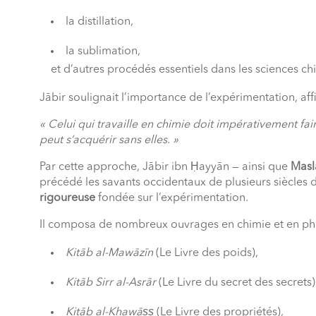
la distillation,
la sublimation,
et d’autres procédés essentiels dans les sciences c
Jābir soulignait l’importance de l’expérimentation, aff
« Celui qui travaille en chimie doit impérativement fa
peut s’acquérir sans elles. »
Par cette approche, Jābir ibn Ḥayyān — ainsi que
Masl
précédé les savants occidentaux de plusieurs siècles 
rigoureuse
fondée sur l’expérimentation.
Il composa de nombreux ouvrages en chimie et en ph
Kitāb al-Mawāzīn
(Le Livre des poids),
Kitāb Sirr al-Asrār
(Le Livre du secret des secrets)
Kitāb al-Khawāṣṣ
(Le Livre des propriétés),