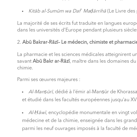
Kitāb al-Sumūm wa Dafʿ Maḍārrihā
(Le Livre des 
La majorité de ses écrits fut traduite en langues eur
dans les universités d’Europe pendant plusieurs siècle
Abū Bakrar-Rāzī– Le médecin, chimiste et pharmaci
La pharmacie et les sciences médicales atteignirent u
savant
Abū Bakr ar-Rāzī
, maître dans les domaines du
chimie.
Parmi ses œuvres majeures :
Al-Manṣūrī
, dédié à l’émir al-Manṣūr de Khorass
et étudié dans les facultés européennes jusqu’au XVI
Al-Ḥāwī
, encyclopédie monumentale en vingt vol
médecine et de la chimie, enseignée dans les grandes
parmi les neuf ouvrages imposés à la faculté de méd