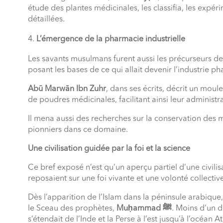
étude des plantes médicinales, les classifia, les expér
détaillées.
L’émergence de la pharmacie industrielle
Les savants musulmans furent aussi les précurseurs de
posant les bases de ce qui allait devenir l’industrie
Abū Marwān Ibn Zuhr
, dans ses écrits, décrit un mou
de poudres médicinales, facilitant ainsi leur administra
Il mena aussi des recherches sur la conservation des m
pionniers dans ce domaine.
Une civilisation guidée par la foi et la science
Ce bref exposé n’est qu’un aperçu partiel d’une civilis
reposaient sur une foi vivante et une volonté collectiv
Dès l’apparition de l’Islam dans la péninsule arabique
le Sceau des prophètes,
Muḥammad
ﷺ
. Moins d’un de
s’étendait de l’Inde et la Perse à l’est jusqu’à l’océan A