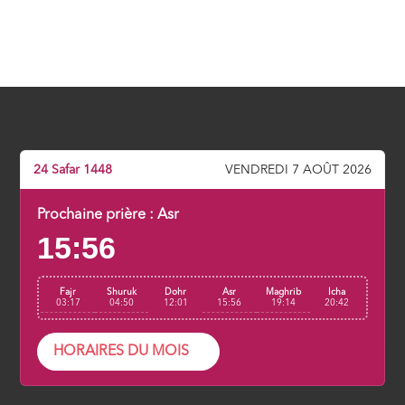
24 Safar 1448
VENDREDI 7 AOÛT 2026
Prochaine prière :
Asr
15:56
Fajr
Shuruk
Dohr
Asr
Maghrib
Icha
03:17
04:50
12:01
15:56
19:14
20:42
HORAIRES DU MOIS