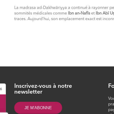
La madrasa ad-Dakhwāriyya a continué à rayonner pen
sommités médicales comme
Ibn an-Nafīs
et
Ibn Abī U
traces. Aujourd’hui, son emplacement exact est incon
Inscrivez-vous à notre
Fo
26
newsletter
Vou
pra
JE M'ABONNE
pa