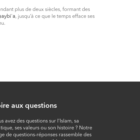
dant plus de deux siècles, formant des
ṣaybiʿa
, jusqu’à ce que le temps efface ses
nu.
ire aux questions
s avez des questions sur l’Islam, sa
tique, ses valeurs ou son histoire ? Notre
ge de questions-réponses rassemble des