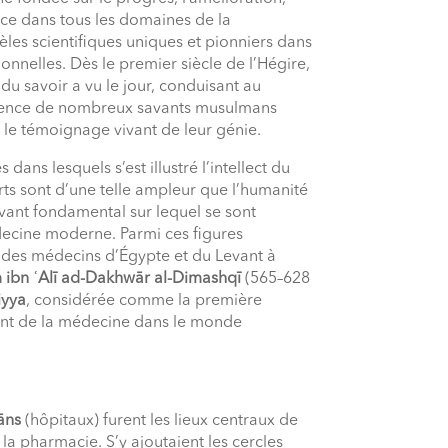
ence dans tous les domaines de la
odèles scientifiques uniques et pionniers dans
tionnelles. Dès le premier siècle de l’Hégire,
u savoir a vu le jour, conduisant au
gence de nombreux savants musulmans
 le témoignage vivant de leur génie.
ans lesquels s’est illustré l’intellect du
rts sont d’une telle ampleur que l’humanité
avant fondamental sur lequel se sont
ecine moderne. Parmi ces figures
 des médecins d’Égypte et du Levant à
ibn ʿAlī ad-Dakhwār al-Dimashqī
(565–628
iyya
, considérée comme la première
ment de la médecine dans le monde
āns
(hôpitaux) furent les lieux centraux de
la pharmacie. S’y ajoutaient les cercles