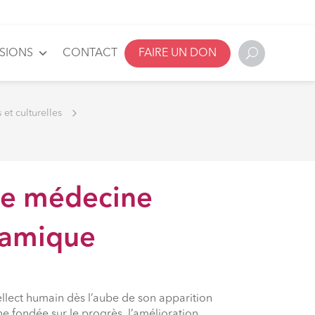
SSIONS
CONTACT
FAIRE UN DON
 et culturelles
 de médecine
slamique
ellect humain dès l’aube de son apparition
ine fondée sur le progrès, l’amélioration,