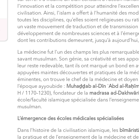
l’innovation et la compétition pour atteindre l’excell
civilisation. Ainsi, l’islam a offert à l’humanité des m
toutes les disciplines, qu’elles soient religieuses ou ra
un vaste mouvement de traduction et de transmission d
développement de nombreuses sciences et à l’émer
dont les contributions demeurent, jusqu’à aujourd’hui,
La médecine fut l’un des champs les plus remarquables d
savant musulman. Son génie, sa créativité et ses appo
leur reste redevable, tant ils ont marqué un bond en 
appuyées maintes découvertes et pratiques de la méd
éminentes, on trouve le chef de la médecine et doyen
l’époque ayyoubide :
Muhaḏḏab al-Dīn ʿAbd al-Raḥīm 
H / 1170–1230), fondateur de la
madrasa ad-Dakhwār
école/faculté islamique spécialisée dans l’enseigne
musulman.
L’émergence des écoles médicales spécialisées
Dans l’histoire de la civilisation islamique, les
bīmārist
la pratique et de l’enseignement de la médecine et de 