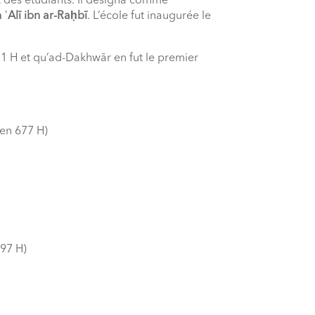
t des étudiants. Il désigna comme
 ʿAlī ibn ar-Raḥbī
. L’école fut inaugurée le
21 H et qu’ad-Dakhwār en fut le premier
:
(en 677 H)
97 H)