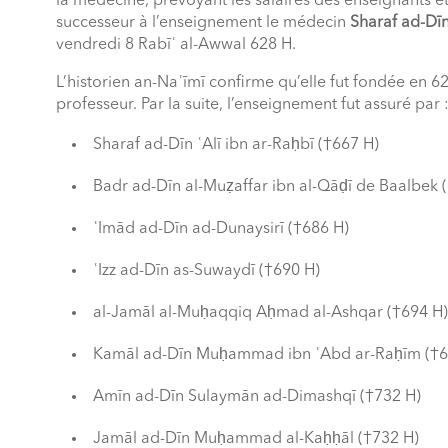
la médecine, prévoyant les salaires des enseignants e
successeur à l’enseignement le médecin
Sharaf ad-Dīn
vendredi 8 Rabīʿ al-Awwal 628 H.
L’historien an-Naʿīmī confirme qu’elle fut fondée en 6
professeur. Par la suite, l’enseignement fut assuré par 
Sharaf ad-Dīn ʿAlī ibn ar-Raḥbī (†667 H)
Badr ad-Dīn al-Muẓaffar ibn al-Qāḍī de Baalbek 
ʿImād ad-Dīn ad-Dunaysirī (†686 H)
ʿIzz ad-Dīn as-Suwaydī (†690 H)
al-Jamāl al-Muḥaqqiq Aḥmad al-Ashqar (†694 H)
Kamāl ad-Dīn Muḥammad ibn ʿAbd ar-Raḥīm (†6
Amīn ad-Dīn Sulaymān ad-Dimashqī (†732 H)
Jamāl ad-Dīn Muḥammad al-Kaḥḥāl (†732 H)