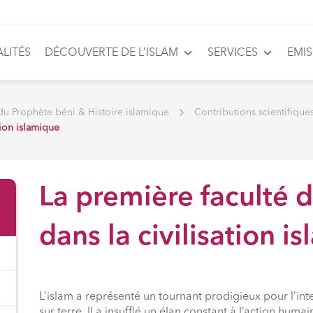
LITÉS
DÉCOUVERTE DE L’ISLAM
SERVICES
EMI
du Prophète béni & Histoire islamique
Contributions scientifiques
tion islamique
La première faculté
dans la civilisation i
L’islam a représenté un tournant prodigieux pour l’int
sur terre. Il a insufflé un élan constant à l’action huma