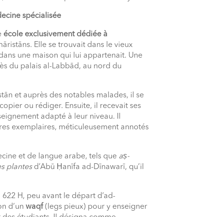
ecine spécialisée
e
école exclusivement dédiée à
ristāns. Elle se trouvait dans le vieux
ans une maison qui lui appartenait. Une
près du palais al-Labbād, au nord du
stān et auprès des notables malades, il se
opier ou rédiger. Ensuite, il recevait ses
seignement adapté à leur niveau. Il
ropres exemplaires, méticuleusement annotés
ecine et de langue arabe, tels que
aṣ-
es plantes
d’Abū Ḥanīfa ad-Dīnawarī, qu’il
 622 H, peu avant le départ d’ad-
son d’un
waqf
(legs pieux) pour y enseigner