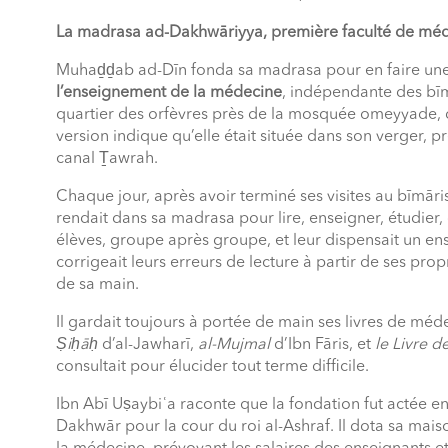
La madrasa ad-Dakhwāriyya, première faculté de méd
Muhaḏḏab ad-Dīn fonda sa madrasa pour en faire un
l’enseignement de la médecine
, indépendante des bīmā
quartier des orfèvres près de la mosquée omeyyade, d
version indique qu’elle était située dans son verger, 
canal Ṯawrah.
Chaque jour, après avoir terminé ses visites au bīmāri
rendait dans sa madrasa pour lire, enseigner, étudier, c
élèves, groupe après groupe, et leur dispensait un en
corrigeait leurs erreurs de lecture à partir de ses p
de sa main.
Il gardait toujours à portée de main ses livres de méd
Ṣiḥāḥ
d’al-Jawharī,
al-Mujmal
d’Ibn Fāris, et
le Livre d
consultait pour élucider tout terme difficile.
Ibn Abī Uṣaybiʿa raconte que la fondation fut actée en
Dakhwār pour la cour du roi al-Ashraf. Il dota sa mai