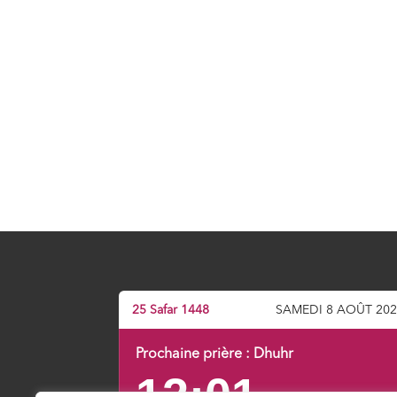
25 Safar 1448
SAMEDI 8 AOÛT 20
Prochaine prière :
Dhuhr
12:01