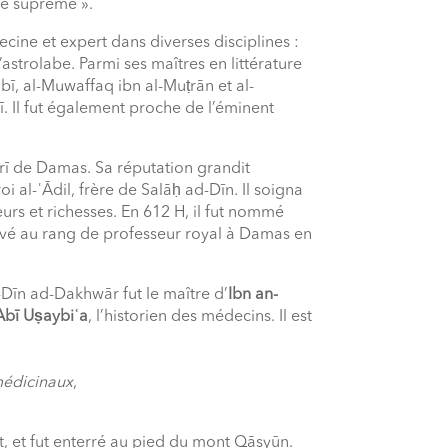
ce suprême ».
ecine et expert dans diverses disciplines :
’astrolabe. Parmi ses maîtres en littérature
ḥbī, al-Muwaffaq ibn al-Muṭrān et al-
lī. Il fut également proche de l’éminent
ī de Damas. Sa réputation grandit
 al-ʿĀdil, frère de Salāḥ ad-Dīn. Il soigna
eurs et richesses. En 612 H, il fut nommé
levé au rang de professeur royal à Damas en
īn ad-Dakhwār fut le maître d’
Ibn an-
Abī Uṣaybiʿa
, l’historien des médecins. Il est
médicinaux
,
t, et fut enterré au pied du mont Qāsyūn.