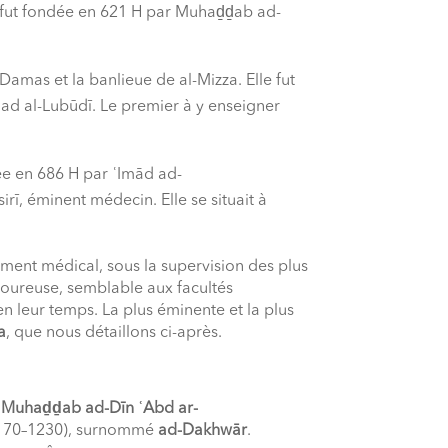
e fut fondée en 621 H par Muhaḏḏab ad-
 Damas et la banlieue de al-Mizza. Elle fut
 al-Lubūdī. Le premier à y enseigner
ée en 686 H par ʿImād ad-
, éminent médecin. Elle se situait à
ment médical, sous la supervision des plus
igoureuse, semblable aux facultés
leur temps. La plus éminente et la plus
a
, que nous détaillons ci-après.
à
Muhaḏḏab ad-Dīn ʿAbd ar-
1170–1230), surnommé
ad-Dakhwār
.