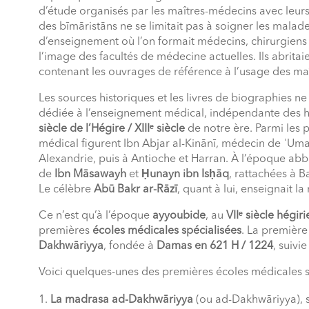
d’étude organisés par les maîtres-médecins avec leurs é
des bīmāristāns ne se limitait pas à soigner les malades 
d’enseignement où l’on formait médecins, chirurgiens e
l’image des facultés de médecine actuelles. Ils abrita
contenant les ouvrages de référence à l’usage des maî
Les sources historiques et les livres de biographies 
dédiée à l’enseignement médical, indépendante des hô
siècle de l’Hégire / XIIIᵉ siècle
de notre ère. Parmi les 
médical figurent Ibn Abjar al-Kinānī, médecin de ʿUmar
Alexandrie, puis à Antioche et Harran. À l’époque abba
de
Ibn Māsawayh
et
Ḥunayn ibn Isḥāq
, rattachées à B
Le célèbre
Abū Bakr ar-Rāzī
, quant à lui, enseignait 
Ce n’est qu’à l’époque
ayyoubide
, au
VIIᵉ siècle hégiri
premières
écoles médicales spécialisées
. La première 
Dakhwāriyya
, fondée à
Damas en 621 H / 1224
, suivi
Voici quelques-unes des premières écoles médicales s
La madrasa ad-Dakhwāriyya
(ou ad-Dakhwāriyya), si