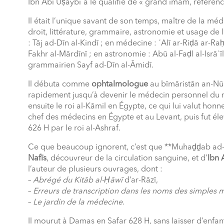
Ibn Abī Uṣaybiʿa le qualifie de « grand imam, référen
Il était l’unique savant de son temps, maître de la méd
droit, littérature, grammaire, astronomie et usage de l
: Tāj ad-Dīn al-Kindī ; en médecine : ʿAlī ar-Riḍā ar-Ra
Fakhr al-Mārdīnī ; en astronomie : Abū al-Faḍl al-Isrāʾī
grammairien Sayf ad-Dīn al-Āmidī.
Il débuta comme
ophtalmologue
au bīmāristān an-Nūr
rapidement jusqu’à devenir le médecin personnel du roi
ensuite le roi al-Kāmil en Égypte, ce qui lui valut honn
chef des médecins en Égypte et au Levant, puis fut é
626 H par le roi al-Ashraf.
Ce que beaucoup ignorent, c’est que **Muhaḏḏab ad-D
Nafīs
, découvreur de la circulation sanguine, et d’
Ibn 
l’auteur de plusieurs ouvrages, dont :
–
Abrégé du Kitāb al-Ḥāwī
d’ar-Rāzī,
–
Erreurs de transcription dans les noms des simples 
–
Le jardin de la médecine
.
Il mourut à Damas en Safar 628 H, sans laisser d’enfan