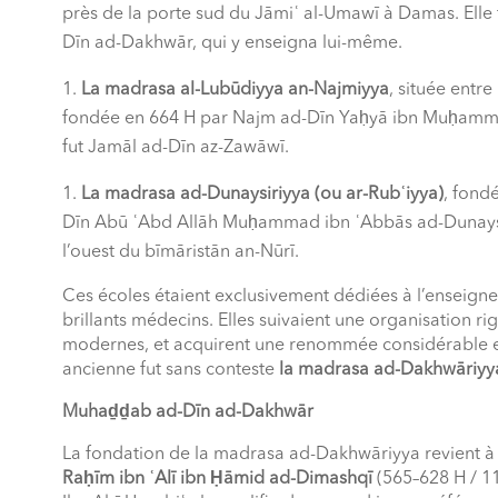
près de la porte sud du Jāmiʿ al-Umawī à Damas. Ell
Dīn ad-Dakhwār, qui y enseigna lui-même.
La madrasa al-Lubūdiyya an-Najmiyya
, située entre
fondée en 664 H par Najm ad-Dīn Yaḥyā ibn Muḥammad
fut Jamāl ad-Dīn az-Zawāwī.
La madrasa ad-Dunaysiriyya (ou ar-Rubʿiyya)
, fond
Dīn Abū ʿAbd Allāh Muḥammad ibn ʿAbbās ad-Dunaysirī
l’ouest du bīmāristān an-Nūrī.
Ces écoles étaient exclusivement dédiées à l’enseigne
brillants médecins. Elles suivaient une organisation r
modernes, et acquirent une renommée considérable en 
ancienne fut sans conteste
la madrasa ad-Dakhwāriyy
Muhaḏḏab ad-Dīn ad-Dakhwār
La fondation de la madrasa ad-Dakhwāriyya revient 
Raḥīm ibn ʿAlī ibn Ḥāmid ad-Dimashqī
(565–628 H / 