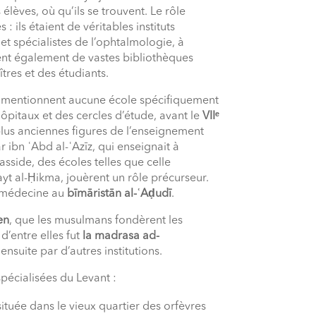
lèves, où qu’ils se trouvent. Le rôle
: ils étaient de véritables instituts
t spécialistes de l’ophtalmologie, à
ient également de vastes bibliothèques
tres et des étudiants.
ne mentionnent aucune école spécifiquement
pitaux et des cercles d’étude, avant le
VIIᵉ
plus anciennes figures de l’enseignement
 ibn ʿAbd al-ʿAzīz, qui enseignait à
sside, des écoles telles que celle
ayt al-Ḥikma, jouèrent un rôle précurseur.
la médecine au
bīmāristān al-ʿAḍudī
.
en
, que les musulmans fondèrent les
d’entre elles fut
la madrasa ad-
e ensuite par d’autres institutions.
pécialisées du Levant :
tuée dans le vieux quartier des orfèvres