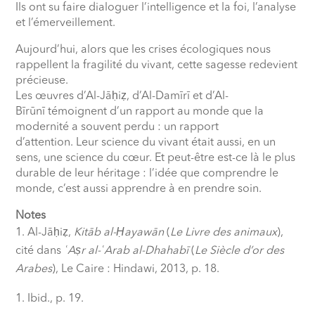
Ils ont su faire dialoguer l’intelligence et la foi, l’analyse
et l’émerveillement.
Aujourd’hui, alors que les crises écologiques nous
rappellent la fragilité du vivant, cette sagesse redevient
précieuse.
Les œuvres d’Al-Jāḥiẓ, d’Al-Damīrī et d’Al-
Bīrūnī témoignent d’un rapport au monde que la
modernité a souvent perdu : un rapport
d’attention. Leur science du vivant était aussi, en un
sens, une science du cœur. Et peut-être est-ce là le plus
durable de leur héritage : l’idée que comprendre le
monde, c’est aussi apprendre à en prendre soin.
Notes
Al-Jāḥiẓ,
Kitāb al-Ḥayawān
(
Le Livre des animaux
),
cité dans
ʿAṣr al-ʿArab al-Dhahabī
(
Le Siècle d’or des
Arabes
), Le Caire : Hindawi, 2013, p. 18.
Ibid., p. 19.