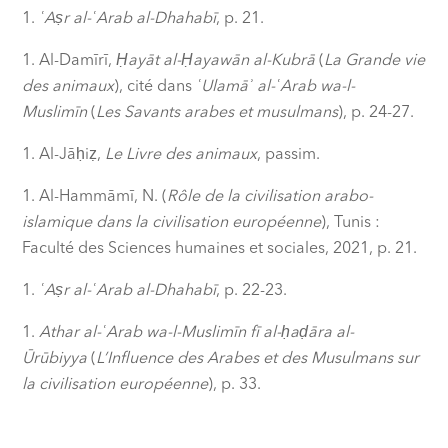
ʿAṣr al-ʿArab al-Dhahabī
, p. 21.
Al-Damīrī,
Ḥayāt al-Ḥayawān al-Kubrā
(
La Grande vie
des animaux
), cité dans
ʿUlamāʾ al-ʿArab wa-l-
Muslimīn
(
Les Savants arabes et musulmans
), p. 24-27.
Al-Jāḥiẓ,
Le Livre des animaux
, passim.
Al-Hammāmī, N. (
Rôle de la civilisation arabo-
islamique dans la civilisation européenne
), Tunis :
Faculté des Sciences humaines et sociales, 2021, p. 21.
ʿAṣr al-ʿArab al-Dhahabī
, p. 22-23.
Athar al-ʿArab wa-l-Muslimīn fī al-ḥaḍāra al-
Ūrūbiyya
(
L’Influence des Arabes et des Musulmans sur
la civilisation européenne
), p. 33.