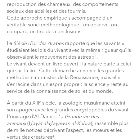
reproduction des chameaux, des comportements
sociaux des abeilles et des fourmis.
Cette approche empirique s’accompagne d’un
véritable souci méthodologique : on observe, on
compare, on tire des conclusions.
Le
Siècle d’or des Arabes
rapporte que les savants «
étudiaient les lois du vivant avec la même rigueur qu’ils
observaient le mouvement des astres »³.
Le vivant devient un livre ouvert : la nature parle à celui
qui sait la lire. Cette démarche annonce les grandes
méthodes naturalistes de la Renaissance, mais elle
s’enracine dans un esprit propre : la science y reste au
service de la connaissance de soi et du monde.
À partir du XIIIᵉ siècle, la zoologie musulmane atteint
son apogée avec les grandes encyclopédies du vivant.
L’ouvrage d’Al-Damīrī,
La Grande vie des
animaux
(
Ḥayāt al-Ḥayawān al-Kubrā
), rassemble plus
de mille notices décrivant l’aspect, les mœurs et les
vertus des créatures⁴.