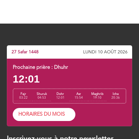
27 Safar 1448
LUNDI 10 AOÛT 2026
Prochaine prière :
Dhuhr
12:01
Fajr
Shuruk
Dohr
Asr
Maghrib
Icha
03:22
04:53
12:01
15:54
19:10
20:36
HORAIRES DU MOIS