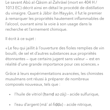
Le savant Abū al-Qāsim al-Zahrāwī (mort en 404 H /
1013 EC) décrit ainsi en détail le procédé de distillation
du vinaigre. Quant à Jābir ibn Ḥayyān, il fut le premier
à remarquer les propriétés hautement inflammables de
l’alcool, ouvrant ainsi la voie à son usage dans la
recherche et l’armement chimique.
Il écrit à ce sujet :
« Le feu qui jaillit à l’ouverture des fioles remplies de vin
bouilli, de sel et d’autres substances aux propriétés
étonnantes — que certains jugent sans valeur — est en
réalité d’une grande importance pour ces sciences. »
Grâce à leurs expérimentations avancées, les chimistes
musulmans ont réussi à préparer de nombreux
composés nouveaux, tels que :
l’huile de vitriol (ḥamḍ az-zāj) – acide sulfurique,
l’eau d’argent (mā’ al-fiḍḍa) – acide nitrique,