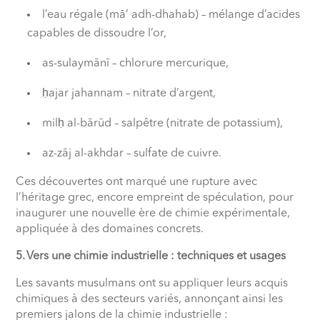
l’eau régale (mā’ adh-dhahab) – mélange d’acides
capables de dissoudre l’or,
as-sulaymānī – chlorure mercurique,
ḥajar jahannam – nitrate d’argent,
milḥ al-bārūd – salpêtre (nitrate de potassium),
az-zāj al-akhdar – sulfate de cuivre.
Ces découvertes ont marqué une rupture avec
l’héritage grec, encore empreint de spéculation, pour
inaugurer une nouvelle ère de chimie expérimentale,
appliquée à des domaines concrets.
5. Vers une chimie industrielle : techniques et usages
Les savants musulmans ont su appliquer leurs acquis
chimiques à des secteurs variés, annonçant ainsi les
premiers jalons de la chimie industrielle :