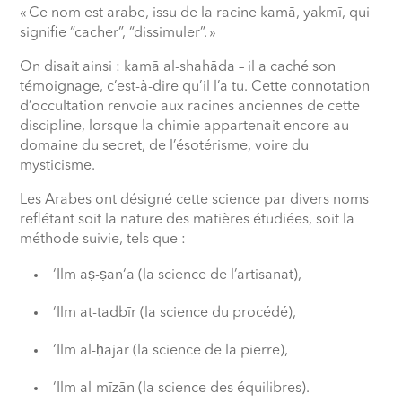
« Ce nom est arabe, issu de la racine kamā, yakmī, qui
signifie “cacher”, “dissimuler”. »
On disait ainsi : kamā al-shahāda – il a caché son
témoignage, c’est-à-dire qu’il l’a tu. Cette connotation
d’occultation renvoie aux racines anciennes de cette
discipline, lorsque la chimie appartenait encore au
domaine du secret, de l’ésotérisme, voire du
mysticisme.
Les Arabes ont désigné cette science par divers noms
reflétant soit la nature des matières étudiées, soit la
méthode suivie, tels que :
‘Ilm aṣ-ṣan‘a (la science de l’artisanat),
‘Ilm at-tadbīr (la science du procédé),
‘Ilm al-ḥajar (la science de la pierre),
‘Ilm al-mīzān (la science des équilibres).