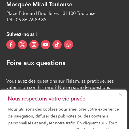
Mosquée Mirail Toulouse
Place Edouard Bouillères – 31100 Toulouse
Tél : 06 86 76 89 85
Suivez-nous !
Foire aux questions
Vous avez des questions sur l’Islam, sa pratique, ses
valeurs ou son histoire ? Notre page de questions-
réponses rassemble des réponses claires et accessibles
Nous respectons votre vie privée.
à tous, croyants ou simples curieux.
Nous utilisons des cookies pour améliorer votre expérience
de navigation, diffuser des publicités ou des contenus
FOIRE AUX QUESTIONS
personnalisés et analyser notre trafic. En cliquant sur « Tout