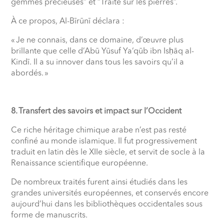
gemmes précieuses” et “Traité sur les pierres”.
À ce propos, Al-Bīrūnī déclara :
« Je ne connais, dans ce domaine, d’œuvre plus
brillante que celle d’Abū Yūsuf Ya‘qūb ibn Isḥāq al-
Kindī. Il a su innover dans tous les savoirs qu’il a
abordés. »
8. Transfert des savoirs et impact sur l’Occident
Ce riche héritage chimique arabe n’est pas resté
confiné au monde islamique. Il fut progressivement
traduit en latin dès le XIIe siècle, et servit de socle à la
Renaissance scientifique européenne.
De nombreux traités furent ainsi étudiés dans les
grandes universités européennes, et conservés encore
aujourd’hui dans les bibliothèques occidentales sous
forme de manuscrits.