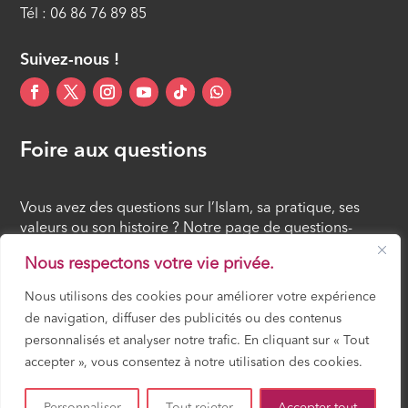
Tél : 06 86 76 89 85
Suivez-nous !
Foire aux questions
Vous avez des questions sur l’Islam, sa pratique, ses
valeurs ou son histoire ? Notre page de questions-
réponses rassemble des réponses claires et accessibles
Nous respectons votre vie privée.
à tous, croyants ou simples curieux.
Nous utilisons des cookies pour améliorer votre expérience
de navigation, diffuser des publicités ou des contenus
FOIRE AUX QUESTIONS
personnalisés et analyser notre trafic. En cliquant sur « Tout
accepter », vous consentez à notre utilisation des cookies.
Mosquée Mirail Toulouse – Gérée par ACCIF (Association Cultuelle et
Culturelle Islamique en France) – Tous droits réservés –
Mentions légales