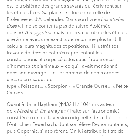
est le troisième des grands savants qui écrivirent sur
les étoiles fixes. Sa place se situe entre celle de
Ptolémée et d’Argelander. Dans son livre
«
Les étoiles
fixes
»
, il ne se contenta pas de suivre Ptolémée
dans
«
L’Almageste
»
, mais observa luimême les étoiles
une à une avec une exactitude reconnue plus tard. Il
calcula leurs magnitudes et positions, il illustrât ses
travaux de dessins colorés représentant les
constellations et corps célestes sous l’apparence
d’hommes et d’animaux — ce qu’il avait mentionné
dans son ouvrage —, et les nomma de noms arabes
encore en usage
: du
type «
Poissons
», «
Scorpion
», «
Grande Ourse
», «
Petite
Ourse
».
Quant à Ibn alHaytham (†
432 H / 1041
m), auteur
de
«
Maqâla fî ‘ilm alhay’a
»
(Traité sur l’astronomie)
considéré comme la version originelle de la théorie de
l’Autrichien Peuerbach, dont son élève Regiomontanus,
puis Copernic, s’inspirèrent. On lui attribue le titre de