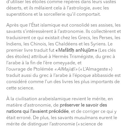
d’utiliser les étoiles comme repères dans leurs vastes
déserts, et ils mêlaient cela à l’astrologie, avec les
superstitions et la sorcellerie qu’il comportait.
Après que l’État islamique eut consolidé ses assises, les
savants s’intéressèrent à l’astronomie. Ils collectèrent et
traduisirent ce qui existait chez les Grecs, les Perses, les
Indiens, les Chinois, les Chaldéens et les Syriens. Le
premier livre traduit fut
«
Mafâtî
ḥ
anNujûm
»
(Les clés
des étoiles) attribué à Hermès Trismégiste, du grec à
l’arabe à la fin de l’ère omeyyade, et
l’ouvrage de Ptolémée
«
AlMajis
ṭ
î
»
(«
L’Almageste
»)
traduit aussi du grec à l’arabe à l’époque abbasside est
considéré comme l’un des livres les plus importants de
cette science.
À la civilisation arabeislamique revient le mérite, en
matière d’astronomie, de
préserver le savoir des
nations qui l’avaient précédée
, et de corriger ce qui y
était erroné. De plus, les savants musulmans eurent le
mérite de distinguer l’astronomie («
science de