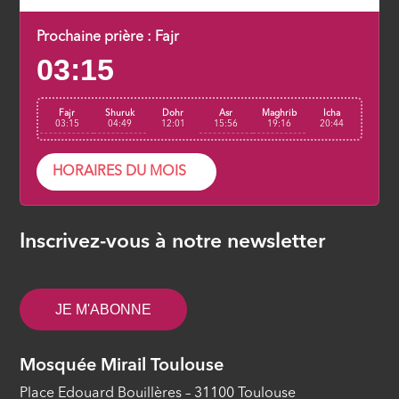
Prochaine prière :
Fajr
03:15
Fajr
Shuruk
Dohr
Asr
Maghrib
Icha
03:15
04:49
12:01
15:56
19:16
20:44
HORAIRES DU MOIS
Inscrivez-vous à notre newsletter
JE M'ABONNE
Mosquée Mirail Toulouse
Place Edouard Bouillères – 31100 Toulouse