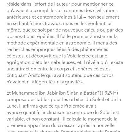
réside dans l’effort de l’auteur pour mentionner ce
qu’avaient accompli les astronomes des civilisations
antérieures et contemporaines à lui — non seulement
en se fiant à leurs travaux, mais en les vérifiant lui-
même, que ce soit par de nouveaux calculs ou par des
observations répétées. Il fut le premier à instaurer la
méthode expérimentale en astronomie. Il mena des
recherches empiriques liées à des phénomènes
célestes, et découvrit que la Voie lactée est une
agrégation d’étoiles nébuleuses, et il révéla qu’il existe
une attraction entre les corps et sphères célestes,
critiquant Aristote qui avait soutenu que ces corps
n’avaient ni «
légèreté
» ni «
gravité
».
Et Mu
ḥ
ammad ibn Jâbir ibn Sinân alBattânî (†
929
H)
composa des tables pour les orbites du Soleil et de la
Lune. Il affirma que ce que Ptolémée avait
avancé quant à l’inclinaison excentrique du Soleil est
variable, et non constant ; il calcula le moment de la
première apparition du croissant après la nouvelle