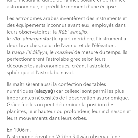
lune, mesura la durée de l’année solaire et de l’année
astronomique, et prédit le moment d’une éclipse.
Les astronomes arabes inventèrent des instruments et
des équipements inconnus avant eux, employés dans
leurs observatoires
: la
Rûb
ʿ
almujîb
,
le
rûb
ʿ
almaqann
ṭ
ar
(le quart méridien), l’instrument à
deux branches, celui de l’azimut et de l’élévation,
la
ḥ
alqa i‘tidâliyya
, le
mazâwil
de mesure du temps. Ils
perfectionnèrent l’astrolabe grec selon leurs
découvertes astronomiques, créant l’astrolabe
sphérique et l’astrolabe naval.
Ils maîtrisèrent aussi la confection des tables
numériques (
alazyaǧ
) car cellesci sont parmi les plus
importantes nécessités de l’observation astronomique.
Grâce à elles on peut déterminer la position des
planètes, leur hauteur ou profondeur, leur inclinaison et
leurs mouvements dans leurs orbes.
En 1006
m,
l’astronome égyptien
ʿ
Alî ibn Ri
ḍ
wân observa l’une