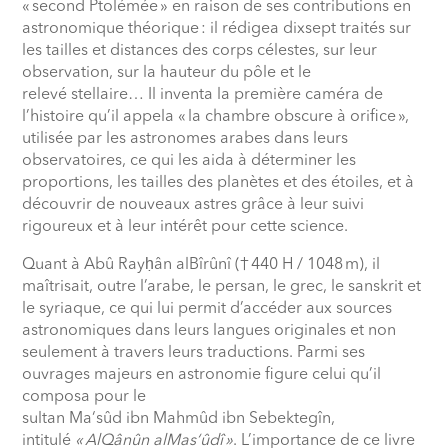
«
second Ptolémée
» en raison de ses contributions en
astronomique théorique
: il rédigea dixsept traités sur
les tailles et distances des corps célestes, sur leur
observation, sur la hauteur du pôle et le
relevé stellaire… Il inventa la première caméra de
l’histoire qu’il appela «
la chambre obscure à orifice
»,
utilisée par les astronomes arabes dans leurs
observatoires, ce qui les aida à déterminer les
proportions, les tailles des planètes et des étoiles, et à
découvrir de nouveaux astres grâce à leur suivi
rigoureux et à leur intérêt pour cette science.
Quant à Abû Ray
ḥ
ân alBîrûnî (†
440 H / 1048
m), il
maîtrisait, outre l’arabe, le persan, le grec, le sanskrit et
le syriaque, ce qui lui permit d’accéder aux sources
astronomiques dans leurs langues originales et non
seulement à travers leurs traductions. Parmi ses
ouvrages majeurs en astronomie figure celui qu’il
composa pour le
sultan Ma‘sûd ibn Mahmûd ibn Sebektegîn,
intitulé
«
AlQânûn alMas‘ûdî
»
. L’importance de ce livre