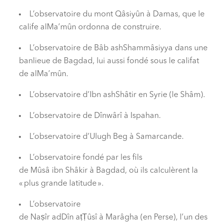
L’observatoire du mont Qâsiyûn à Damas, que le
calife alMa’mûn ordonna de construire.
L’observatoire de Bâb ashShammâsiyya dans une
banlieue de Bagdad, lui aussi fondé sous le califat
de alMa’mûn.
L’observatoire d’Ibn ashShâtir en Syrie (le Shâm).
L’observatoire de Dînwârî à Ispahan.
L’observatoire d’Ulugh Beg à Samarcande.
L’observatoire fondé par les fils
de Mûsâ ibn Shâkir à Bagdad, où ils calculèrent la
«
plus grande latitude
».
L’observatoire
de Naṣîr adDîn a
ṭṬ
ûsî à Marâgha (en Perse), l’un des