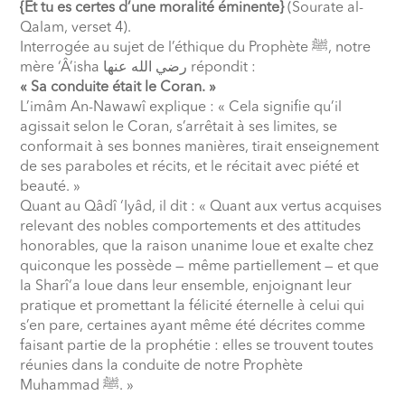
{Et tu es certes d’une moralité éminente}
(Sourate al-
Qalam, verset 4).
Interrogée au sujet de l’éthique du Prophète
ﷺ
, notre
mère ‘Â’isha
رضي الله عنها
répondit :
« Sa conduite était le Coran. »
L’imâm An-Nawawî explique : « Cela signifie qu’il
agissait selon le Coran, s’arrêtait à ses limites, se
conformait à ses bonnes manières, tirait enseignement
de ses paraboles et récits, et le récitait avec piété et
beauté. »
Quant au Qâdî ‘Iyâd, il dit : « Quant aux vertus acquises
relevant des nobles comportements et des attitudes
honorables, que la raison unanime loue et exalte chez
quiconque les possède — même partiellement — et que
la Sharî‘a loue dans leur ensemble, enjoignant leur
pratique et promettant la félicité éternelle à celui qui
s’en pare, certaines ayant même été décrites comme
faisant partie de la prophétie : elles se trouvent toutes
réunies dans la conduite de notre Prophète
Muhammad
ﷺ
. »