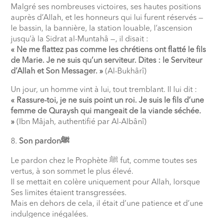
Malgré ses nombreuses victoires, ses hautes positions
auprès d’Allah, et les honneurs qui lui furent réservés —
le bassin, la bannière, la station louable, l’ascension
jusqu’à la Sidrat al-Muntahâ —, il disait :
« Ne me flattez pas comme les chrétiens ont flatté le fils
de Marie. Je ne suis qu’un serviteur. Dites : le Serviteur
d’Allah et Son Messager. »
(Al-Bukhârî)
Un jour, un homme vint à lui, tout tremblant. Il lui dit :
« Rassure-toi, je ne suis point un roi. Je suis le fils d’une
femme de Quraysh qui mangeait de la viande séchée.
»
(Ibn Mâjah, authentifié par Al-Albânî)
Son pardon
ﷺ
Le pardon chez le Prophète
ﷺ
fut, comme toutes ses
vertus, à son sommet le plus élevé.
Il se mettait en colère uniquement pour Allah, lorsque
Ses limites étaient transgressées.
Mais en dehors de cela, il était d’une patience et d’une
indulgence inégalées.