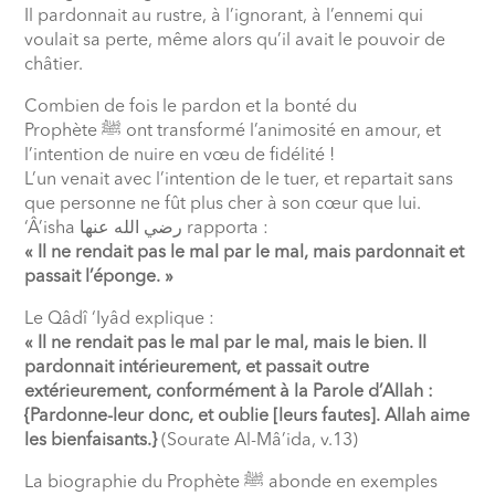
Il pardonnait au rustre, à l’ignorant, à l’ennemi qui
voulait sa perte, même alors qu’il avait le pouvoir de
châtier.
Combien de fois le pardon et la bonté du
Prophète
ﷺ
ont transformé l’animosité en amour, et
l’intention de nuire en vœu de fidélité !
L’un venait avec l’intention de le tuer, et repartait sans
que personne ne fût plus cher à son cœur que lui.
‘Â’isha
رضي الله عنها
rapporta :
« Il ne rendait pas le mal par le mal, mais pardonnait et
passait l’éponge. »
Le Qâdî ‘Iyâd explique :
« Il ne rendait pas le mal par le mal, mais le bien. Il
pardonnait intérieurement, et passait outre
extérieurement, conformément à la Parole d’Allah :
{Pardonne-leur donc, et oublie [leurs fautes]. Allah aime
les bienfaisants.}
(Sourate Al-Mâ’ida, v.13)
La biographie du Prophète
ﷺ
abonde en exemples