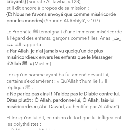
croyants}
(Sourate At-Tawba, v.128),
et Il dit encore à propos de sa mission :
{Et Nous ne t’avons envoyé que comme miséricorde
pour les mondes}
(Sourate Al-Anbiyâ’, v.107).
Le Prophète
ﷺ
témoignait d’une immense miséricorde
à l’égard des enfants, garçons comme filles. Anas
رضي
الله عنه
rapporta :
« Par Allah, je n’ai jamais vu quelqu’un de plus
miséricordieux envers les enfants que le Messager
d’Allah
ﷺ
. »
(Muslim)
Lorsqu’un homme ayant bu fut amené devant lui,
certains s’exclamèrent : « Qu’Allah t’humilie ! » Il
répliqua
ﷺ
:
« Ne parlez pas ainsi ! N’aidez pas le Diable contre lui.
Dites plutôt : Ô Allah, pardonne-lui, Ô Allah, fais-lui
miséricorde. »
(Abû Dâwûd, authentifié par Al-Albânî)
Et lorsqu’on lui dit, en raison du tort que lui infligeaient
les polythéistes :