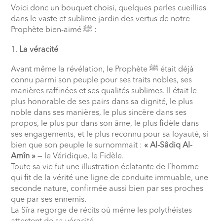
Voici donc un bouquet choisi, quelques perles cueillies
dans le vaste et sublime jardin des vertus de notre
Prophète bien-aimé
ﷺ
:
La véracité
Avant même la révélation, le Prophète
ﷺ
était déjà
connu parmi son peuple pour ses traits nobles, ses
manières raffinées et ses qualités sublimes. Il était le
plus honorable de ses pairs dans sa dignité, le plus
noble dans ses manières, le plus sincère dans ses
propos, le plus pur dans son âme, le plus fidèle dans
ses engagements, et le plus reconnu pour sa loyauté, si
bien que son peuple le surnommait :
« Al-Sâdiq Al-
Amîn »
— le Véridique, le Fidèle.
Toute sa vie fut une illustration éclatante de l’homme
qui fit de la vérité une ligne de conduite immuable, une
seconde nature, confirmée aussi bien par ses proches
que par ses ennemis.
La Sîra regorge de récits où même les polythéistes