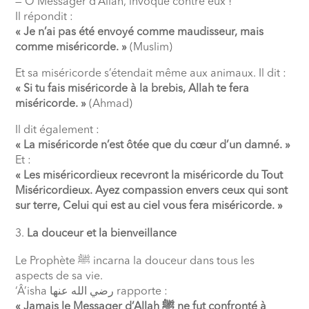
— Ô Messager d’Allah, invoque contre eux !
Il répondit :
« Je n’ai pas été envoyé comme maudisseur, mais
comme miséricorde. »
(Muslim)
Et sa miséricorde s’étendait même aux animaux. Il dit :
« Si tu fais miséricorde à la brebis, Allah te fera
miséricorde. »
(Ahmad)
Il dit également :
« La miséricorde n’est ôtée que du cœur d’un damné. »
Et :
« Les miséricordieux recevront la miséricorde du Tout
Miséricordieux. Ayez compassion envers ceux qui sont
sur terre, Celui qui est au ciel vous fera miséricorde. »
La douceur et la bienveillance
Le Prophète
ﷺ
incarna la douceur dans tous les
aspects de sa vie.
‘Â’isha
رضي الله عنها
rapporte :
« Jamais le Messager d’Allah
ﷺ
ne fut confronté à