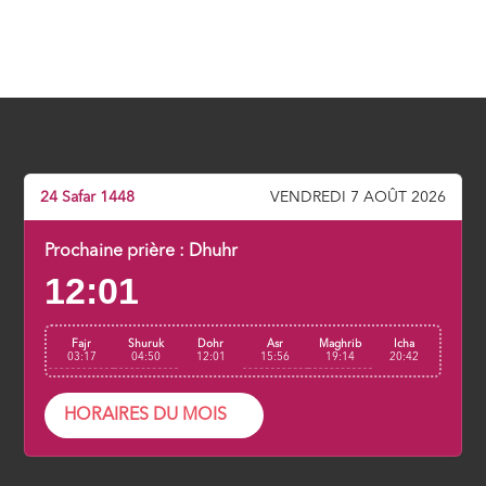
24 Safar 1448
VENDREDI 7 AOÛT 2026
Prochaine prière :
Dhuhr
12:01
Fajr
Shuruk
Dohr
Asr
Maghrib
Icha
03:17
04:50
12:01
15:56
19:14
20:42
HORAIRES DU MOIS