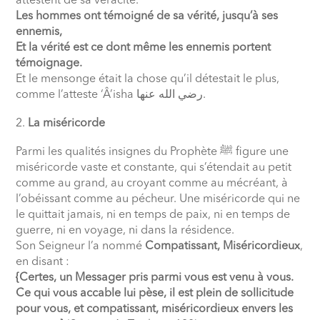
attestent de sa véracité.
Les hommes ont témoigné de sa vérité, jusqu’à ses
ennemis,
Et la vérité est ce dont même les ennemis portent
témoignage.
Et le mensonge était la chose qu’il détestait le plus,
comme l’atteste ‘Â’isha
رضي الله عنها
.
La miséricorde
Parmi les qualités insignes du Prophète
ﷺ
figure une
miséricorde vaste et constante, qui s’étendait au petit
comme au grand, au croyant comme au mécréant, à
l’obéissant comme au pécheur. Une miséricorde qui ne
le quittait jamais, ni en temps de paix, ni en temps de
guerre, ni en voyage, ni dans la résidence.
Son Seigneur l’a nommé
Compatissant, Miséricordieux
,
en disant :
{Certes, un Messager pris parmi vous est venu à vous.
Ce qui vous accable lui pèse, il est plein de sollicitude
pour vous, et compatissant, miséricordieux envers les