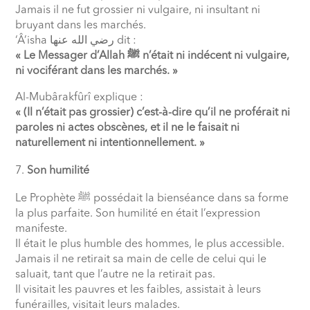
Jamais il ne fut grossier ni vulgaire, ni insultant ni
bruyant dans les marchés.
‘Â’isha
رضي الله عنها
dit :
« Le Messager d’Allah
ﷺ
n’était ni indécent ni vulgaire,
ni vociférant dans les marchés. »
Al-Mubârakfûrî explique :
« (Il n’était pas grossier) c’est-à-dire qu’il ne proférait ni
paroles ni actes obscènes, et il ne le faisait ni
naturellement ni intentionnellement. »
Son humilité
Le Prophète
ﷺ
possédait la bienséance dans sa forme
la plus parfaite. Son humilité en était l’expression
manifeste.
Il était le plus humble des hommes, le plus accessible.
Jamais il ne retirait sa main de celle de celui qui le
saluait, tant que l’autre ne la retirait pas.
Il visitait les pauvres et les faibles, assistait à leurs
funérailles, visitait leurs malades.