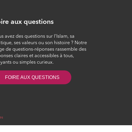
ÉPISODE 9
ire aux questions
Face au mal des gens
ÉPISODE 10
s avez des questions sur l’Islam, sa
tique, ses valeurs ou son histoire ? Notre
ge de questions-réponses rassemble des
Rechercher la
onses claires et accessibles à tous,
positivité
yants ou simples curieux.
ÉPISODE 11
FOIRE AUX QUESTIONS
Veiller à ne dire que
du bien
ÉPISODE 12
es