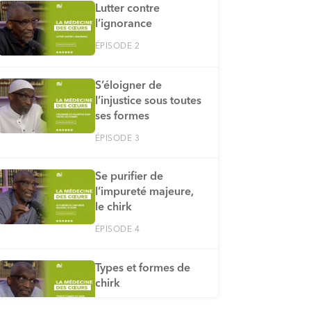
Lutter contre
l’ignorance
ÉPISODE 2
S’éloigner de
l’injustice sous toutes
ses formes
ÉPISODE 3
Se purifier de
l’impureté majeure,
le chirk
ÉPISODE 4
Types et formes de
chirk
ÉPISODE 5