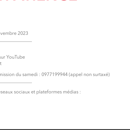
novembre 2023
______________
 sur YouTube
t
émission du samedi : 0977199944 (appel non surtaxé)
______________
éseaux sociaux et plateformes médias :