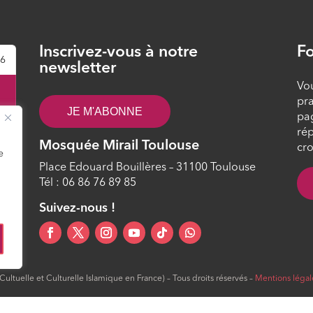
Inscrivez-vous à notre
Fo
26
newsletter
Vou
pra
JE M'ABONNE
pa
rép
Mosquée Mirail Toulouse
cro
e
Place Edouard Bouillères – 31100 Toulouse
Tél : 06 86 76 89 85
0
Suivez-nous !
ltuelle et Culturelle Islamique en France) – Tous droits réservés –
Mentions légal