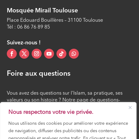
Mosquée Mirail Toulouse
Place Edouard Bouillères – 31100 Toulouse
Tél : 06 86 76 89 85
Suivez-nous !
Foire aux questions
Vous avez des questions sur l’Islam, sa pratique, ses
valeurs ou son histoire ? Notre page de questions-
réponses rassemble des réponses claires et accessibles
Nous respectons votre vie privée.
à tous, croyants ou simples curieux.
Nous utilisons des cookies pour améliorer votre expérience
de navigation, diffuser des publicités ou des contenus
FOIRE AUX QUESTIONS
personnalisés et analyser notre trafic. En cliquant sur « Tout