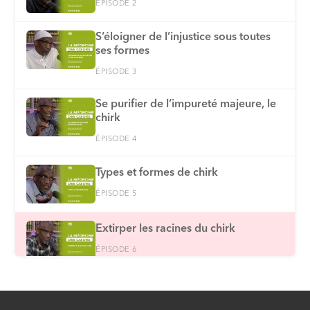
ÉPISODE 2
S’éloigner de l’injustice sous toutes
ses formes
ÉPISODE 3
Se purifier de l’impureté majeure, le
chirk
ÉPISODE 4
Types et formes de chirk
ÉPISODE 5
Extirper les racines du chirk
ÉPISODE 6
S’exercer à maîtriser son égo
ÉPISODE 7