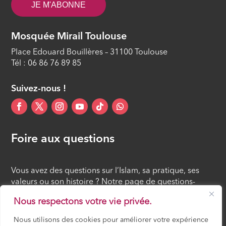
ÉPISODE 12
JE M'ABONNE
Mosquée Mirail Toulouse
Place Edouard Bouillères – 31100 Toulouse
Tél : 06 86 76 89 85
Suivez-nous !
Foire aux questions
Vous avez des questions sur l’Islam, sa pratique, ses
valeurs ou son histoire ? Notre page de questions-
réponses rassemble des réponses claires et accessibles
Nous respectons votre vie privée.
à tous, croyants ou simples curieux.
Nous utilisons des cookies pour améliorer votre expérience