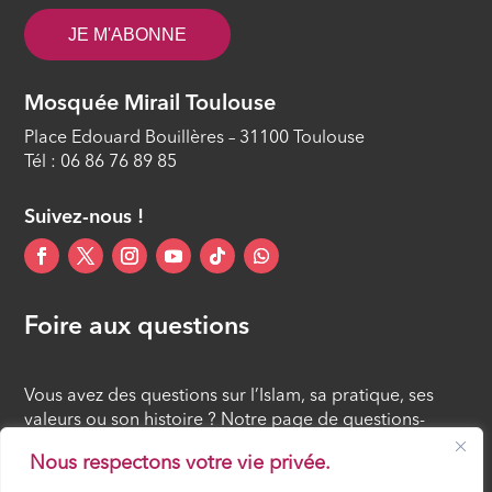
ÉPISODE 12
JE M'ABONNE
Mosquée Mirail Toulouse
Place Edouard Bouillères – 31100 Toulouse
Tél : 06 86 76 89 85
Suivez-nous !
Foire aux questions
Vous avez des questions sur l’Islam, sa pratique, ses
valeurs ou son histoire ? Notre page de questions-
réponses rassemble des réponses claires et accessibles
Nous respectons votre vie privée.
à tous, croyants ou simples curieux.