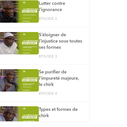
Lutter contre
l’ignorance
ÉPISODE 2
S’éloigner de
l’injustice sous toutes
ses formes
ÉPISODE 3
Se purifier de
l’impureté majeure,
le chirk
ÉPISODE 4
Types et formes de
chirk
ÉPISODE 5