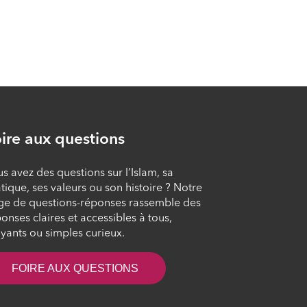
ÉPISODE 9
Face au mal des gens
ÉPISODE 10
Rechercher la
ire aux questions
positivité
ÉPISODE 11
s avez des questions sur l’Islam, sa
tique, ses valeurs ou son histoire ? Notre
Veiller à ne dire que
ge de questions-réponses rassemble des
du bien
onses claires et accessibles à tous,
yants ou simples curieux.
ÉPISODE 12
FOIRE AUX QUESTIONS