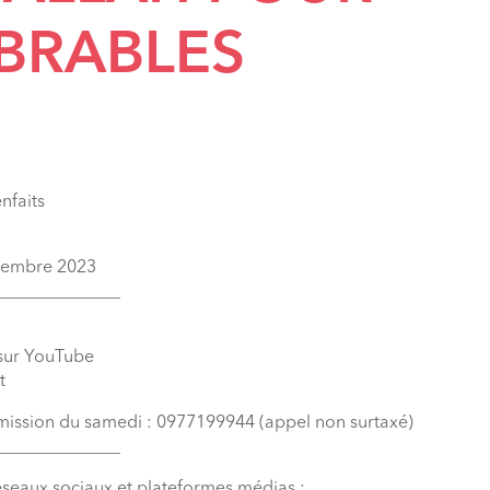
BRABLES
nfaits
ovembre 2023
______________
 sur YouTube
t
émission du samedi : 0977199944 (appel non surtaxé)
______________
éseaux sociaux et plateformes médias :