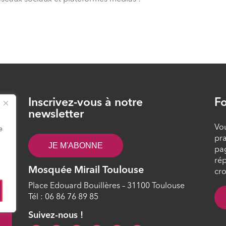
Inscrivez-vous à notre
Fo
26
newsletter
Vou
e
pra
JE M'ABONNE
pa
rép
Mosquée Mirail Toulouse
cro
Place Edouard Bouillères – 31100 Toulouse
Tél : 06 86 76 89 85
0
Suivez-nous !