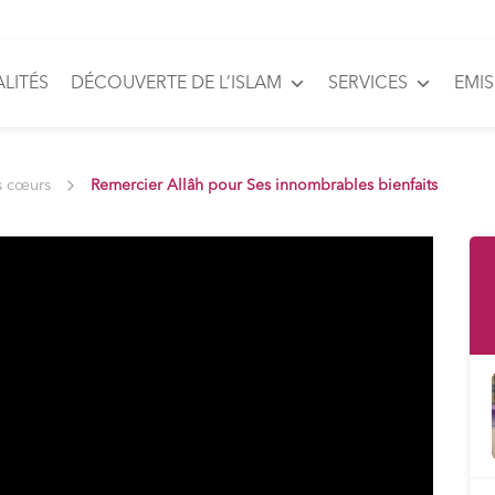
LITÉS
DÉCOUVERTE DE L’ISLAM
SERVICES
EMI
s cœurs
Remercier Allâh pour Ses innombrables bienfaits