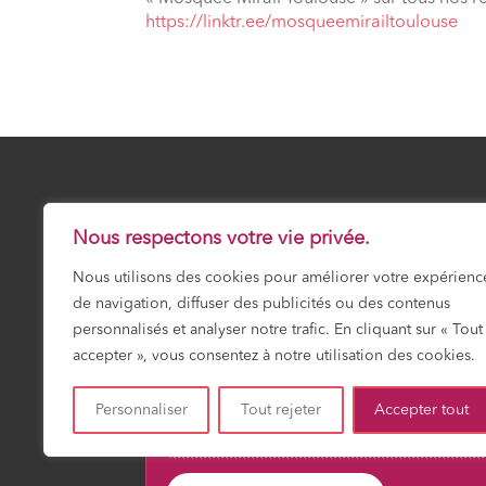
⁠https://linktr.ee/mosqueemirailtoulouse
25 Safar 1448
SAMEDI 8 AOÛT 20
Nous respectons votre vie privée.
Nous utilisons des cookies pour améliorer votre expérienc
Prochaine prière :
Maghrib
de navigation, diffuser des publicités ou des contenus
19:13
personnalisés et analyser notre trafic. En cliquant sur « Tout
accepter », vous consentez à notre utilisation des cookies.
Personnaliser
Tout rejeter
Accepter tout
Fajr
Shuruk
Dohr
Asr
Maghrib
Icha
03:18
04:51
12:01
15:55
19:13
20:4